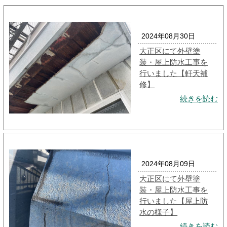
2024年08月30日
大正区にて外壁塗
装・屋上防水工事を
行いました【軒天補
修】
続きを読む
2024年08月09日
大正区にて外壁塗
装・屋上防水工事を
行いました【屋上防
水の様子】
続きを読む