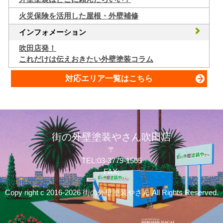
火災保険を活用した屋根・外壁補修
インフォメーション
吹田店発！
これだけは伝えおきたい外壁塗装コラム
対応エリア一覧はこちら
街の外壁塗装やさん吹田店
〒
TEL:03-3779-1505
FAX:
Copy right c 2016-2026 街の外壁塗装やさん All Rights Reserved.