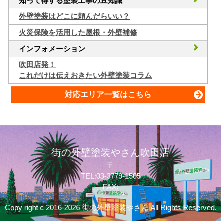
知って得する塗装工事の豆知識
外壁塗装はどこに頼んだらいい？
火災保険を活用した屋根・外壁補修
インフォメーション
吹田店発！
これだけは伝えおきたい外壁塗装コラム
対応エリア一覧はこちら
街の外壁塗装やさん吹田店
〒
TEL:03-3779-1505
FAX:
Copy right c 2016-2026 街の外壁塗装やさん All Rights Reserved.