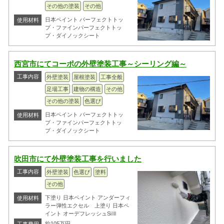
その他の塗装
その他
日本ペイント パーフェクトトッ
使用材料
プ・ファインパーフェクトトッ
プ・ダイノックシート
西宮市にてコーポの外壁塗装工事～シーリング編～
工事内容
外壁塗装
屋根塗装
工事全般
足場工事
建物の構造
その他
その他の塗装
色選び
日本ペイント パーフェクトトッ
使用材料
プ・ファインパーフェクトトッ
プ・ダイノックシート
吹田市にて外壁塗装工事を行いました
工事内容
外壁塗装
色選び
塗料
その他
下塗り 日本ペイント アンダーフィ
使用材料
ラー弾性エクセル 上塗り 日本ペ
イント オーデフレッシュSiⅢ
約105万円
工事費用