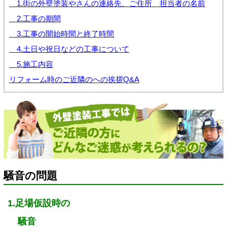
1.街の外壁塗装やさんの連絡先、ご住所 担当者の名前
2.工事の期間
3.工事の開始時間と終了時間
4.土日や祝日などの工事について
5.施工内容
リフォーム時のご近隣のへの挨拶Q&A
騒音の問題
1.足場仮設時の
騒音