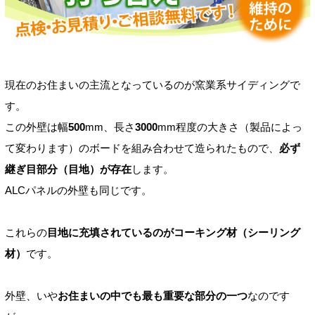
現在のお住まいの主流となっているのが窯業系サイディングで
す。
この外壁は幅
500
mm、長さ
3000
mm程度の大きさ（製品によっ
て変わります）のボードを組み合わせて造られたもので、
必ず
継ぎ目部分（目地）が存在
します。
ALCパネルの外壁も同じです。
これらの
目地に充填されているのがコーキング材（シーリング
材）
です。
外壁、いや
お住まいの中でも最も重要な部分の一つ
なのです