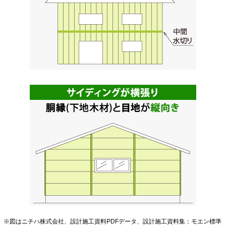
※図はニチハ株式会社、設計施工資料PDFデータ、設計施工資料集：モエン標準