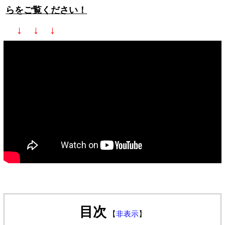
らをご覧ください！
↓ ↓ ↓
目次
【
非表示
】