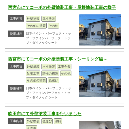
西宮市にてコーポの外壁塗装工事・屋根塗装工事の様子
工事内容
外壁塗装
屋根塗装
その他の塗装
その他
日本ペイント パーフェクトトッ
使用材料
プ・ファインパーフェクトトッ
プ・ダイノックシート
西宮市にてコーポの外壁塗装工事～シーリング編～
工事内容
外壁塗装
屋根塗装
工事全般
足場工事
建物の構造
その他
その他の塗装
色選び
日本ペイント パーフェクトトッ
使用材料
プ・ファインパーフェクトトッ
プ・ダイノックシート
吹田市にて外壁塗装工事を行いました
工事内容
外壁塗装
色選び
塗料
その他