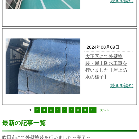
続きを読む
2024年08月09日
大正区にて外壁塗
装・屋上防水工事を
行いました【屋上防
水の様子】
続きを読む
1
2
3
4
5
6
7
8
9
10
次へ ＞
最新の記事一覧
吹田市にて外壁塗装を行いました～完了～