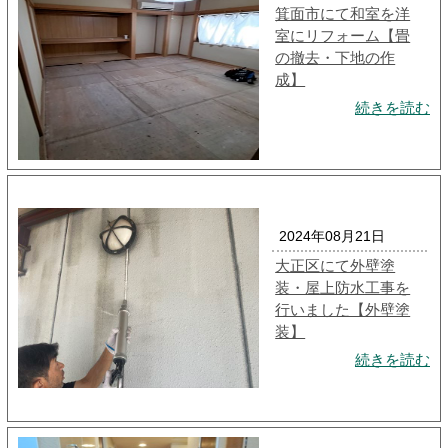
箕面市にて和室を洋
室にリフォーム【畳
の撤去・下地の作
成】
続きを読む
2024年08月21日
大正区にて外壁塗
装・屋上防水工事を
行いました【外壁塗
装】
続きを読む