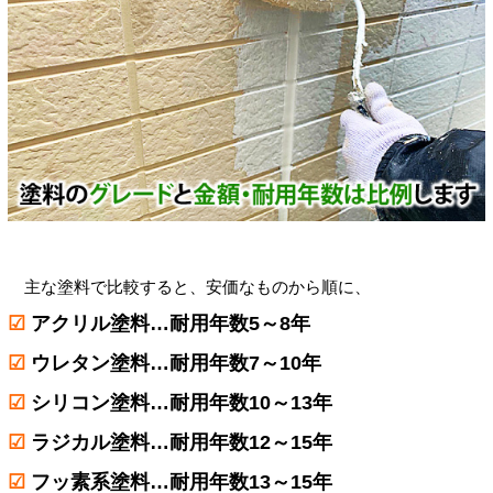
主な塗料で比較すると、安価なものから順に、
☑
アクリル塗料…耐用年数5～8年
☑
ウレタン塗料…耐用年数7～10年
☑
シリコン塗料…耐用年数10～13年
☑
ラジカル塗料…耐用年数12～15年
☑
フッ素系塗料…耐用年数13～15年