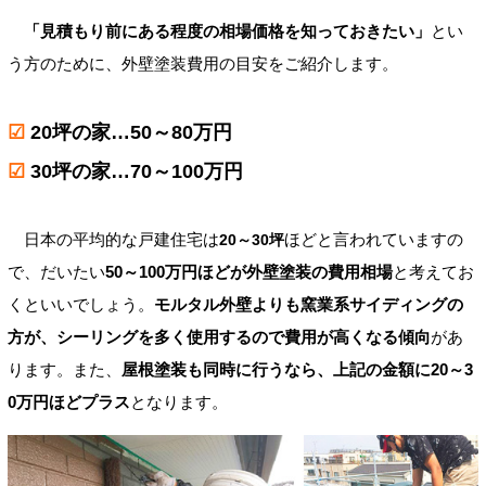
「見積もり前にある程度の相場価格を知っておきたい」
とい
う方のために、外壁塗装費用の目安をご紹介します。
☑
20坪の家…50～80万円
☑
30坪の家…70～100万円
日本の平均的な戸建住宅は
ほどと言われていますの
20～30坪
で、だいたい
50～100万円ほどが外壁塗装の費用相場
と考えてお
くといいでしょう。
モルタル外壁よりも窯業系サイディングの
方が、シーリングを多く使用するので費用が高くなる傾向
があ
ります。また、
屋根塗装も同時に行うなら、上記の金額に20～3
0万円ほどプラス
となります。