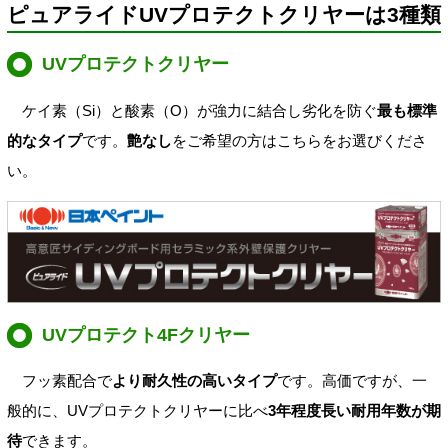
ピュアライドUVプロテクトクリヤーは3種類
UVプロテクトクリヤー
ケイ素（Si）と酸素（O）が強力に結合し劣化を防ぐ
最も標準
的なタイプ
です。
艶なし
をご希望の方はこちらをお選びくださ
い。
UVプロテクト4Fクリヤー
フッ素配合で
より耐久性の高いタイプ
です。高価ですが、一
般的に、UVプロテクトクリヤーに比べ
3年程度長い耐用年数が期
待
できます。