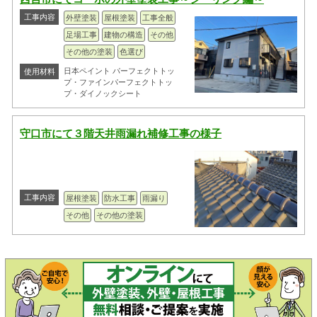
工事内容
外壁塗装
屋根塗装
工事全般
足場工事
建物の構造
その他
その他の塗装
色選び
日本ペイント パーフェクトトッ
使用材料
プ・ファインパーフェクトトッ
プ・ダイノックシート
守口市にて３階天井雨漏れ補修工事の様子
工事内容
屋根塗装
防水工事
雨漏り
その他
その他の塗装