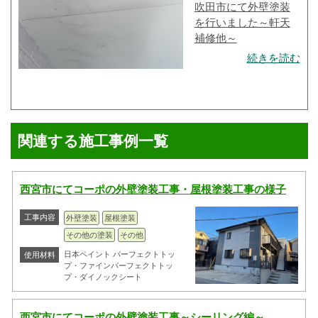
吹田市にて外壁塗装
を行いました～軒天
補修他～
続きを読む
関連する施工事例一覧
西宮市にてコーポの外壁塗装工事・屋根塗装工事の様子
工事内容
外壁塗装
屋根塗装
その他の塗装
その他
日本ペイント パーフェクトトッ
使用材料
プ・ファインパーフェクトトッ
プ・ダイノックシート
西宮市にてコーポの外壁塗装工事～シーリング編～