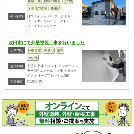
足場工事
建物の構造
その他
その他の塗装
色選び
日本ペイント パーフェクトトッ
使用材料
プ・ファインパーフェクトトッ
プ・ダイノックシート
吹田市にて外壁塗装工事を行いました
工事内容
外壁塗装
色選び
塗料
その他
下塗り 日本ペイント アンダーフィ
使用材料
ラー弾性エクセル 上塗り 日本ペ
イント オーデフレッシュSiⅢ
約105万円
工事費用