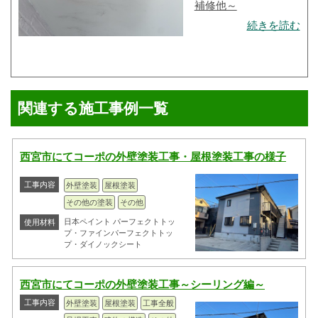
補修他～
続きを読む
関連する施工事例一覧
西宮市にてコーポの外壁塗装工事・屋根塗装工事の様子
工事内容
外壁塗装
屋根塗装
その他の塗装
その他
日本ペイント パーフェクトトッ
使用材料
プ・ファインパーフェクトトッ
プ・ダイノックシート
西宮市にてコーポの外壁塗装工事～シーリング編～
工事内容
外壁塗装
屋根塗装
工事全般