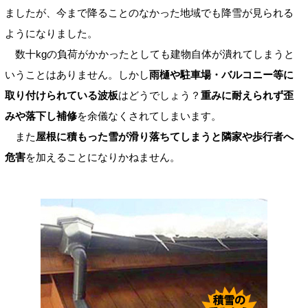
ましたが、今まで降ることのなかった地域でも降雪が見られる
ようになりました。
数十kgの負荷がかかったとしても建物自体が潰れてしまうと
いうことはありません。しかし
雨樋や駐車場・バルコニー等に
取り付けられている波板
はどうでしょう？
重みに耐えられず歪
みや落下し補修
を余儀なくされてしまいます。
また
屋根に積もった雪が滑り落ちてしまうと隣家や歩行者へ
危害
を加えることになりかねません。