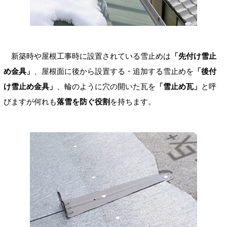
新築時や屋根工事時に設置されている雪止めは
「先付け雪止
め金具」
、屋根面に後から設置する・追加する雪止めを
「後付
け雪止め金具」
、輪のように穴の開いた瓦を
「雪止め瓦」
と呼
びますが何れも
落雪を防ぐ役割
を持ちます。