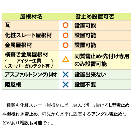
種類も化粧スレート屋根材に差し込んで引っ掛ける
L型雪止め
や
羽根付き雪止め
、軒先から水平に設置する
アングル雪止め
な
どがあり
増設も可能
です。