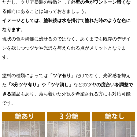
ただし、クリア塗装の特徴として
外壁の色がワントーン暗くな
る
傾向にあることは知っておきましょう。
イメージとしては、塗装後は水を掛けて塗れた時のような色に
なります
。
現状の色を綺麗に残せるのではなく、あくまでも既存のデザイ
ンを残しつつツヤや光沢を与えられる点がメリットとなりま
す。
塗料の種類によっては
「ツヤ有り」
だけでなく、光沢感を抑え
た
「3分ツヤ有り」
や
「ツヤ消し」
などの
ツヤの度合いを調整で
きる
製品もあり、落ち着いた外観を希望される方にも対応可能
です。