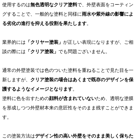
使用するのは
無色透明なクリア塗料
で、外壁表面をコーティン
グすることで、一般的な塗料と同様に
雨水や紫外線の影響によ
る劣化の進行を抑える役割を果たします
。
業界的には
「クリヤー塗装」
が正しい表現になりますが、ご相
談の際には
「クリア塗装」
でも問題ございません。
通常の外壁塗装では色のついた塗料を重ねることで見た目を一
新しますが、
クリア塗装の場合はあくまで既存のデザインを保
護するようなイメージとなります
。
塗料に色を出すための
顔料が含まれていない
ため、透明な塗膜
を形成しつつ外壁材本来の意匠性をそのまま残すことができま
す。
この塗装方法は
デザイン性の高い外壁をそのまま美しく保ちた