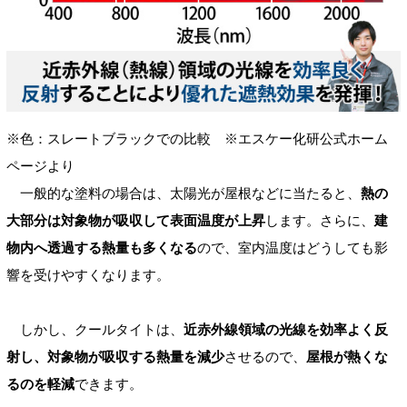
※色：スレートブラックでの比較 ※エスケー化研公式ホーム
ページより
一般的な塗料の場合は、太陽光が屋根などに当たると、
熱の
大部分は対象物が吸収して表面温度が上昇
します。さらに、
建
物内へ透過する熱量も多くなる
ので、室内温度はどうしても影
響を受けやすくなります。
しかし、クールタイトは、
近赤外線領域の光線を効率よく反
射し、対象物が吸収する熱量を減少
させるので、
屋根が熱くな
るのを軽減
できます。