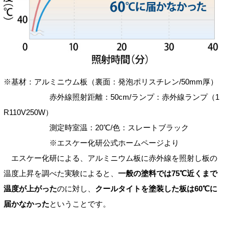
※基材：アルミニウム板（裏面：発泡ポリスチレン/50mm厚）
赤外線照射距離：50cm/ランプ：赤外線ランプ（1
R110V250W）
測定時室温：20℃/色：スレートブラック
※エスケー化研公式ホームページより
エスケー化研による、アルミニウム板に赤外線を照射し板の
温度上昇を調べた実験によると、
一般の塗料では75℃近くまで
温度が上がった
のに対し、
クールタイトを塗装した板は60℃に
届かなかった
ということです。