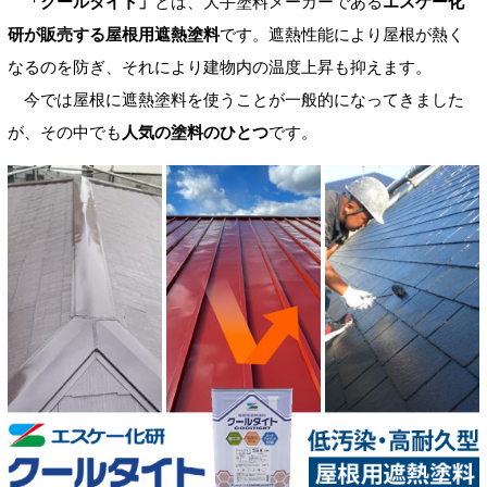
「クールタイト」
とは、大手塗料メーカーである
エスケー化
研が販売する屋根用遮熱塗料
です。遮熱性能により屋根が熱く
なるのを防ぎ、それにより建物内の温度上昇も抑えます。
今では屋根に遮熱塗料を使うことが一般的になってきました
が、その中でも
人気の塗料のひとつ
です。