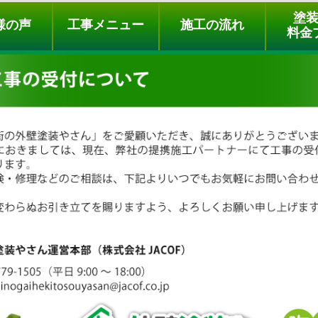
ュー
施工の流れ
会社概要
料金プラン
無料点検
塗
様の声
工事メニュー
施工の流れ
料金