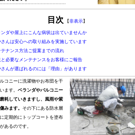
目次
【
非表示
】
ランダや屋上にこんな病状は出ていませんか
やさんは安心への取り組みを実施しています
ンテナンス方法ご提案までの流れ
況と必要なメンテナンスをお客様にご報告
やさんが選ばれるのには「理由」があります
ルコニーに洗濯物やお布団を干
います。
ベランダやバルコニー
磨耗していきますし、風雨や紫
傷みます。
その下にある防水層
に定期的にトップコートを塗布
があるのです。