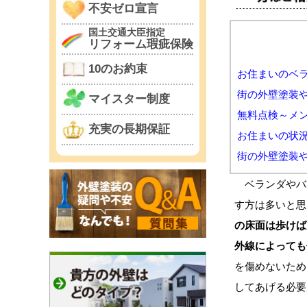
不安ゼロ宣言
国土交通大臣指定
リフォーム瑕疵保険
10のお約束
お住まいのベ
街の外壁塗装
マイスター制度
無料点検～メ
充実の長期保証
お住まいの状
街の外壁塗装
ベランダやバ
す方は多いと思
の床面は歩けば
外線によっても
を傷めないため
してあげる必要