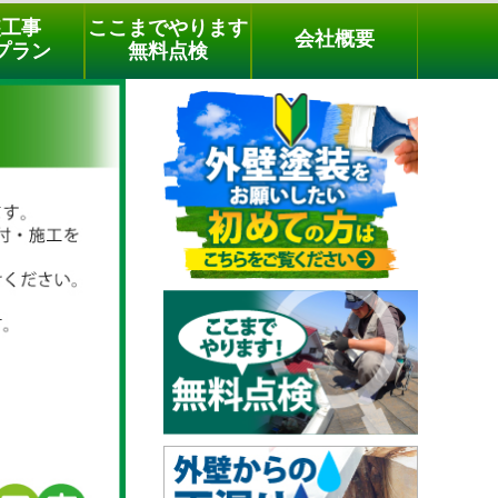
メールでのご相談
電話でのご相談
[9時～18時まで受付中]
装工事
ここまでやります
会社概要
phone
プラン
無料点検