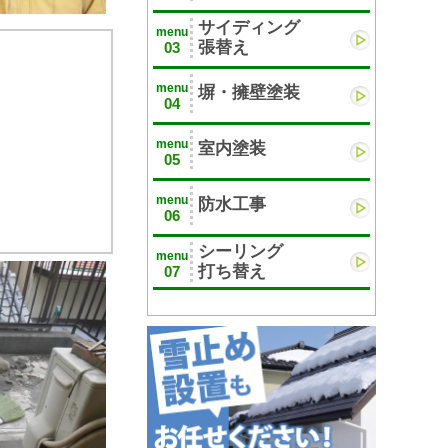
サイディング
menu
張替え
03
menu
塀・擁壁塗装
04
menu
室内塗装
05
menu
防水工事
06
シーリング
menu
打ち替え
07