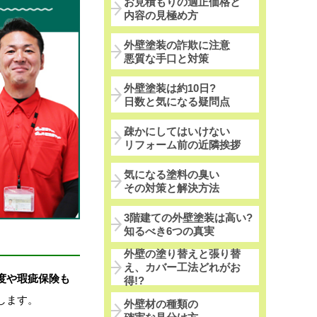
お見積もりの適正価格と
内容の見極め方
外壁塗装の詐欺に注意
悪質な手口と対策
外壁塗装は約10日?
日数と気になる疑問点
疎かにしてはいけない
リフォーム前の近隣挨拶
気になる塗料の臭い
その対策と解決方法
3階建ての外壁塗装は高い?
知るべき6つの真実
外壁の塗り替えと張り替
え、カバー工法どれがお
度や瑕疵保険も
得!?
します。
外壁材の種類の