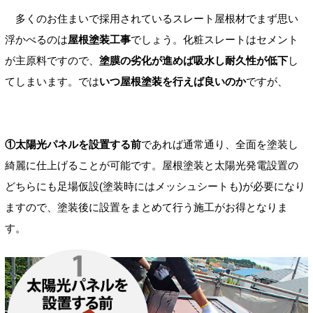
多くのお住まいで採用されているスレート屋根材でまず思い
浮かべるのは
屋根塗装工事
でしょう。化粧スレートはセメント
が主原料ですので、
塗膜の劣化が進めば吸水し耐久性が低下
し
てしまいます。では
いつ屋根塗装を行えば良いのか
ですが、
①太陽光パネルを設置する前
であれば通常通り、全面を塗装し
綺麗に仕上げることが可能です。屋根塗装と太陽光発電設置の
どちらにも足場仮設(塗装時にはメッシュシートも)が必要になり
ますので、塗装後に設置をまとめて行う施工がお得となりま
す。