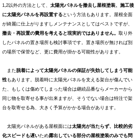
1,2以外の方法として、
太陽光パネルを撤去し屋根塗装、施工後
に太陽光パネルを再設置する
という方法もあります。屋根全面
が綺麗に仕上がりますしメンテナンスとしてはベストですが、
撤去・再設置の費用を考えると現実的ではありません。
取り外
したパネルの置き場所も検討事項です。置き場所が無ければ別
の場所で保管など、更に費用が掛かる可能性があります。
また
脱着によって太陽光パネルの保証が失効してしまう可能
性
もあります。脱着時に太陽光パネルを支える架台が傷んでい
た、もしくは傷めてしまった場合は継続品番ならメーカーから
同じ物を取寄せる事が出来ますが、そうでない場合は特注で架
台を取寄せる為、大きく予算がかかる場合があります。
太陽光パネルがある屋根面には
太陽光が当たらず、比較的劣
化スピードも遅い
ため
露出している部分の屋根塗装のみでも問