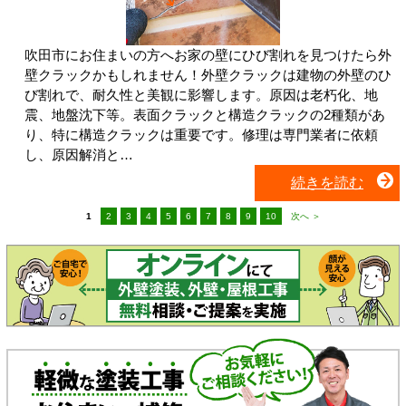
吹田市にお住まいの方へお家の壁にひび割れを見つけたら外
壁クラックかもしれません！外壁クラックは建物の外壁のひ
び割れで、耐久性と美観に影響します。原因は老朽化、地
震、地盤沈下等。表面クラックと構造クラックの2種類があ
り、特に構造クラックは重要です。修理は専門業者に依頼
し、原因解消と…
続きを読む
1
2
3
4
5
6
7
8
9
10
次へ ＞