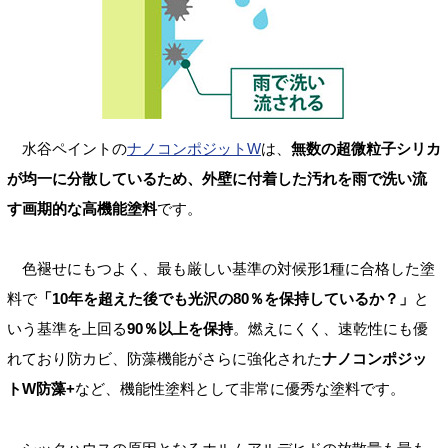
水谷ペイントの
ナノコンポジットW
は、
無数の超微粒子シリカ
が均一に分散しているため、外壁に付着した汚れを雨で洗い流
す画期的な高機能塗料
です。
色褪せにもつよく、最も厳しい基準の対候形1種に合格した塗
料で
「10年を超えた後でも光沢の80％を保持しているか？」
と
いう基準を上回る
90％以上を保持
。燃えにくく、速乾性にも優
れており防カビ、防藻機能がさらに強化された
ナノコンポジッ
トW防藻+
など、機能性塗料として非常に優秀な塗料です。