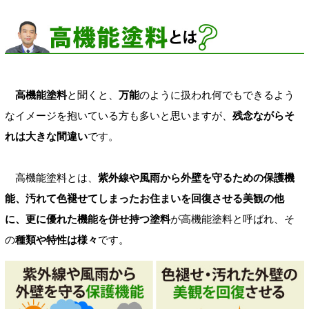
高機能塗料
と聞くと、
万能
のように扱われ何でもできるよう
なイメージを抱いている方も多いと思いますが、
残念ながらそ
れは大きな間違い
です。
高機能塗料とは、
紫外線や風雨から外壁を守るための保護機
能、汚れて色褪せてしまったお住まいを回復させる美観の他
に、更に優れた機能を併せ持つ塗料
が高機能塗料と呼ばれ、そ
の
種類や特性は様々
です。