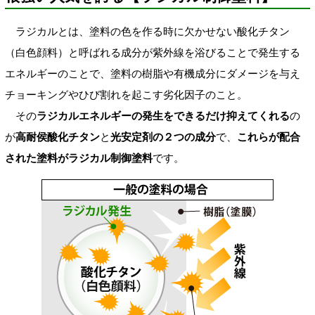
ラジカルとは、塗料の色を作る時に欠かせない酸化チタン
（白色顔料）と呼ばれる成分が紫外線を浴びることで発生する
エネルギーのことで、塗料の樹脂や有機成分にダメージを与え
チョーキングやひび割れを起こす劣化因子のこと。
その
ラジカルエネルギーの発生をできるだけ抑えてくれる
の
が
高耐侯酸化チタン
と
光安定剤の２つの成分
で、
これらが配合
された塗料がラジカル制御塗料
です。