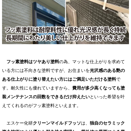
フッ素塗料はツヤあり塗料
の為、マットな仕上がりを求めて
いる方には不向きな塗料ですが、お住まいを
光沢感のある艶の
ある仕上がりに塗り替えたい方にはご満足いただける塗料
で
す。耐久性にも優れていますから、
費用が多少高くなっても塗
装メンテナンスの回数をできるだけ抑えたい
といった希望を叶
えてくれるのがフッ素塗料といえます。
エスケー化研
クリーンマイルドフッソ
は、
独自のセラミック