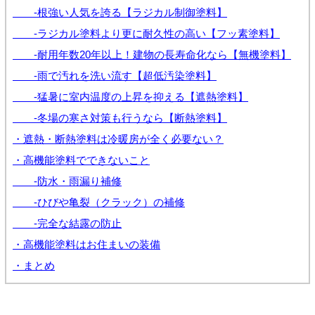
-根強い人気を誇る【ラジカル制御塗料】
-ラジカル塗料より更に耐久性の高い【フッ素塗料】
-耐用年数20年以上！建物の長寿命化なら【無機塗料】
-雨で汚れを洗い流す【超低汚染塗料】
-猛暑に室内温度の上昇を抑える【遮熱塗料】
-冬場の寒さ対策も行うなら【断熱塗料】
・遮熱・断熱塗料は冷暖房が全く必要ない？
・高機能塗料でできないこと
-防水・雨漏り補修
-ひびや亀裂（クラック）の補修
-完全な結露の防止
・高機能塗料はお住まいの装備
・まとめ