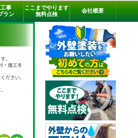
メールでのご相談
電話でのご相談
[9時～18時まで受付中]
装工事
ここまでやります
会社概要
phone
プラン
無料点検