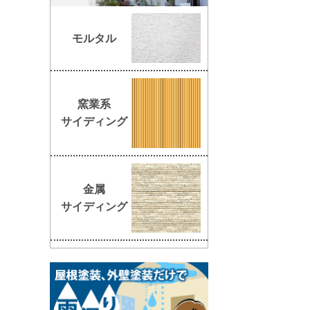
モルタル
窯業系
サイディング
金属
サイディング