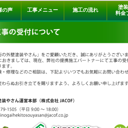
ュー
施工の流れ
会社概要
料金プラン
無料点検
塗
様の声
工事メニュー
施工の流れ
料金