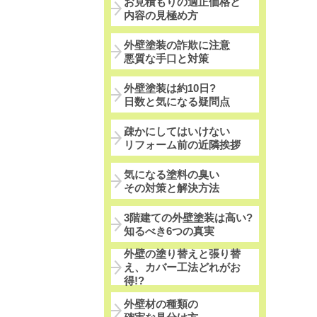
お見積もりの適正価格と
内容の見極め方
外壁塗装の詐欺に注意
悪質な手口と対策
外壁塗装は約10日?
日数と気になる疑問点
疎かにしてはいけない
リフォーム前の近隣挨拶
気になる塗料の臭い
その対策と解決方法
3階建ての外壁塗装は高い?
知るべき6つの真実
外壁の塗り替えと張り替
え、カバー工法どれがお
得!?
外壁材の種類の