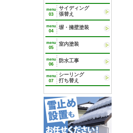
サイディング
menu
張替え
03
menu
塀・擁壁塗装
04
menu
室内塗装
05
menu
防水工事
06
シーリング
menu
打ち替え
07