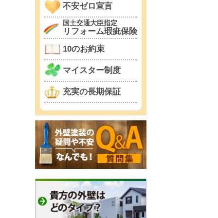
不安ゼロ宣言
国土交通大臣指定
リフォーム瑕疵保険
10のお約束
マイスター制度
充実の長期保証