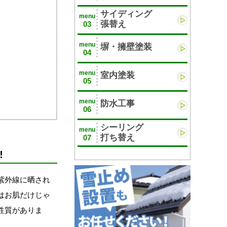
サイディング
menu
張替え
03
menu
塀・擁壁塗装
04
menu
室内塗装
05
menu
防水工事
06
シーリング
menu
打ち替え
07
!
紫外線に晒され
はお肌だけじゃ
性質がありま