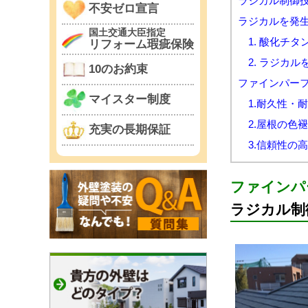
ラジカル制御技
不安ゼロ宣言
ラジカルを発生
国土交通大臣指定
1. 酸化チタ
リフォーム瑕疵保険
2. ラジカル
10のお約束
ファインパー
マイスター制度
1.耐久性・
2.屋根の色
充実の長期保証
3.信頼性の
ファインパ
ラジカル制