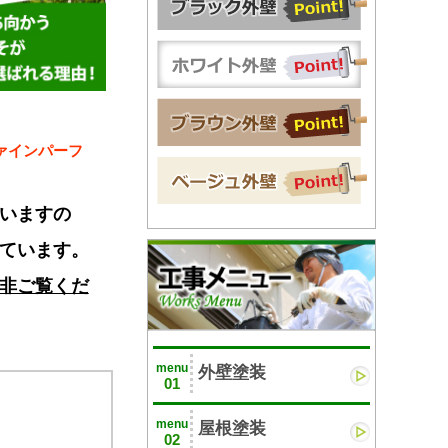
ァインパーフ
いますの
ています。
非ご覧くだ
menu
外壁塗装
01
menu
屋根塗装
02