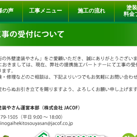
ュー
施工の流れ
会社概要
料金プラン
無料点検
塗
様の声
工事メニュー
施工の流れ
料金