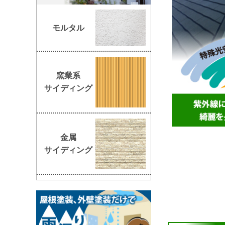
モルタル
窯業系
サイディング
金属
サイディング