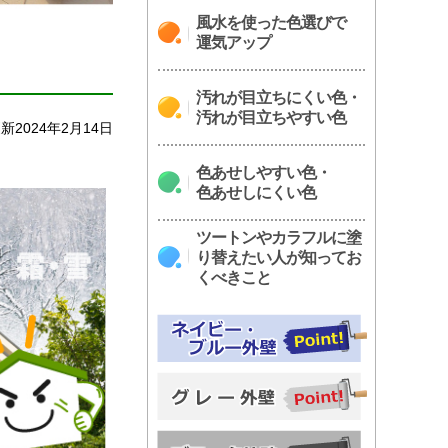
風水を使った色選びで
運気アップ
汚れが目立ちにくい色・
汚れが目立ちやすい色
新2024年2月14日
色あせしやすい色・
色あせしにくい色
ツートンやカラフルに塗
り替えたい人が知ってお
くべきこと