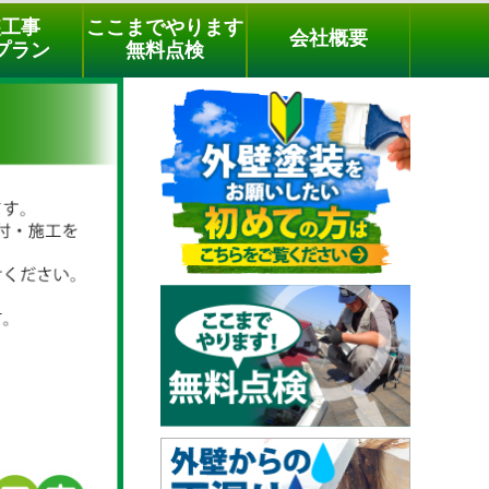
メールでのご相談
電話でのご相談
[9時～18時まで受付中]
装工事
ここまでやります
会社概要
phone
プラン
無料点検