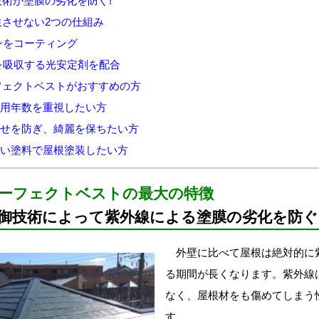
術が塗膜の劣化を防ぐ!
させない2つの仕組み
ンをコーティング
を吸収する光安定剤を配合
フェクトベストがおすすめの方
耐用年数を重視したい方
褪せを防ぎ、綺麗を保ちたい方
高い塗料で屋根塗装したい方
ーフェクトベストの最大の特徴
御技術によって紫外線による塗膜の劣化を防ぐ
外壁に比べて屋根は絶対的に
る期間が長くなります。紫外線
なく、屋根材をも傷めてしまう
す。