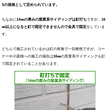
Sの規格として定められています。
ちなみに
14㎜の厚みの窯業系サイディングは釘打ち
ですが、
16
㎜以上になると釘で固定できませんので金具で固定
をしていま
す。
どちらで施工されているかは釘の有無で一目瞭然ですが、コー
ナーや小面積への施工の場合は
16㎜
の窯業系サイディングも釘
で固定されていることがあります。