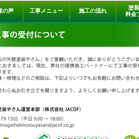
ュー
施工の流れ
会社概要
料金プラン
無料点検
塗
様の声
工事メニュー
施工の流れ
料金