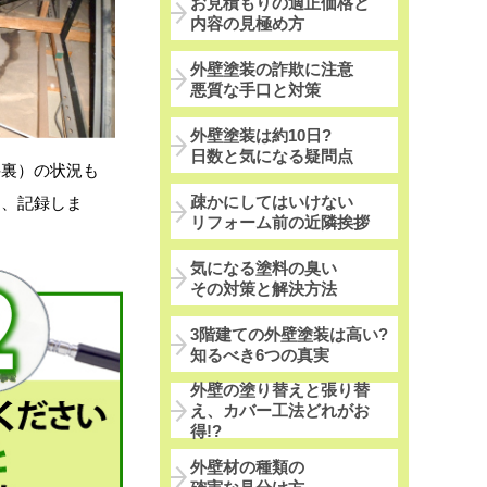
お見積もりの適正価格と
内容の見極め方
外壁塗装の詐欺に注意
悪質な手口と対策
外壁塗装は約10日?
日数と気になる疑問点
井裏）の状況も
疎かにしてはいけない
し、記録しま
リフォーム前の近隣挨拶
気になる塗料の臭い
その対策と解決方法
3階建ての外壁塗装は高い?
知るべき6つの真実
外壁の塗り替えと張り替
え、カバー工法どれがお
得!?
外壁材の種類の