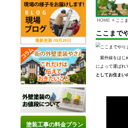
HOME
ここま
ここまでや
最新更新
09月26日
紫外線をはじめ
によって運ばれ
としてお住まい
塗装工事の料金プラン