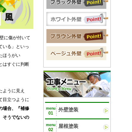
壁に傷が付いて
ている」といっ
たほうがい
とはすぐに判断
たように見え
て目立つように
の場合、『補修
menu
外壁塗装
01
、そうでないの
menu
屋根塗装
02