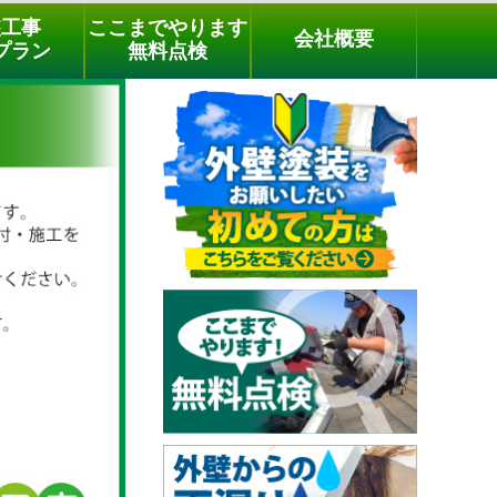
メールでのご相談
電話でのご相談
[9時～18時まで受付中]
装工事
ここまでやります
会社概要
phone
プラン
無料点検