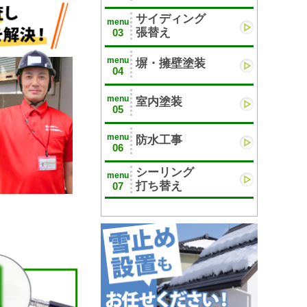
サイディング
menu
張替え
03
menu
塀・擁壁塗装
04
menu
室内塗装
05
menu
防水工事
06
シーリング
menu
打ち替え
07