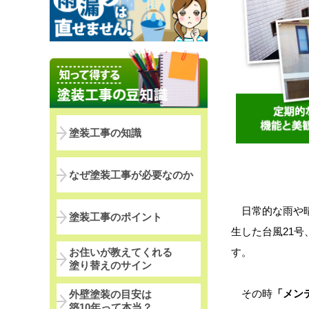
塗装工事の知識
なぜ塗装工事が必要なのか
日常的な雨や晴
塗装工事のポイント
生した台風21号
お住いが教えてくれる
す。
塗り替えのサイン
その時
「メン
外壁塗装の目安は
築10年って本当？