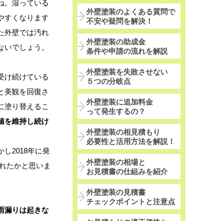
ね。湿っている
外壁塗装のよくある質問で
やすくなります
不安や疑問を解決！
た外壁では汚れ
外壁塗装の助成金
ないでしょう。
条件や申請の流れを解説
外壁塗装を失敗させない
受け続けている
５つの分岐点
と美観を回復さ
外壁塗装に追加料金
に塗り替えるこ
って発生するの？
値を維持し続け
外壁塗装の相見積もり
必要性と活用方法を解説！
2018年に発
外壁塗装の相場と
われたかと思いま
お見積書の仕組みを紹介
外壁塗装の見積書
チェックポイントと注意点
雨漏りは起きな