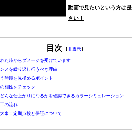
動画で見たいという方は是
さい！
目次
【
非表示
】
された時からダメージを受けています
ナンスを繰り返し行うべき理由
行う時期を見極めるポイント
材の相性をチェック
にどんな仕上がりになるかを確認できるカラーシミュレーション
施工の流れ
も大事！定期点検と保証について