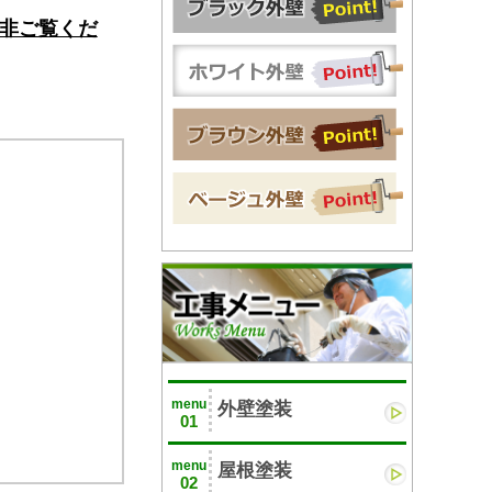
非ご覧くだ
menu
外壁塗装
01
menu
屋根塗装
02