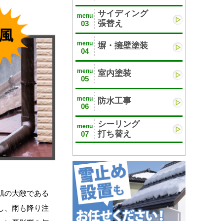
サイディング
menu
張替え
03
menu
塀・擁壁塗装
04
menu
室内塗装
05
menu
防水工事
06
シーリング
menu
打ち替え
07
肌の大敵である
し、雨も降り注