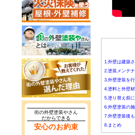
1.外壁は建築
2.塗装メンテ
3.外壁塗装を
4.塗料と外壁
5.塗り替え前
6.外壁塗装の
街の外壁塗装やさん
7.外壁塗装後
だからできる
8.まとめ
安心のお約束