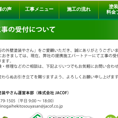
ュー
施工の流れ
会社概要
料金プラン
無料点検
塗
様の声
工事メニュー
施工の流れ
料金