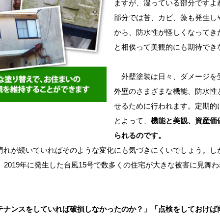
ますが、湿っている部分ですよ
部分では苔、カビ、藻も発生し
から、防水性が怪しくなってき
と相俟って美観的にも期待でき
外壁塗装は日々、ダメージを
外壁のさまざまな機能、防水性
せるために行われます。定期的
とよって、
機能と美観、資産価
られるのです。
れが続いていればそのような変化にも気づきにくいでしょう。しかし
、2019年に発生した台風15号で数多くの住宅が大きな被害に見舞
テナンスをしていれば破損しなかったのか？」「点検をしておけば