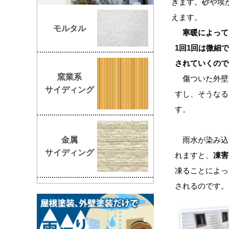
ぎます。砂や埃
えます。
モルタル
寒暖によって
1回1回は微細
されていくので
窯業系
傷ついた外壁
サイディング
すし、そうなる
す。
金属
雨水が染み込
サイディング
れますと、
凍害
凍ることによっ
されるのです。