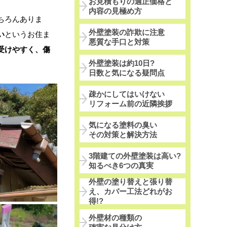
お見積もりの適正価格と
内容の見極め方
ちろんありま
外壁塗装の詐欺に注意
い
というお住ま
悪質な手口と対策
受けやすく、傷
外壁塗装は約10日?
日数と気になる疑問点
疎かにしてはいけない
リフォーム前の近隣挨拶
気になる塗料の臭い
その対策と解決方法
3階建ての外壁塗装は高い?
知るべき6つの真実
外壁の塗り替えと張り替
え、カバー工法どれがお
得!?
外壁材の種類の