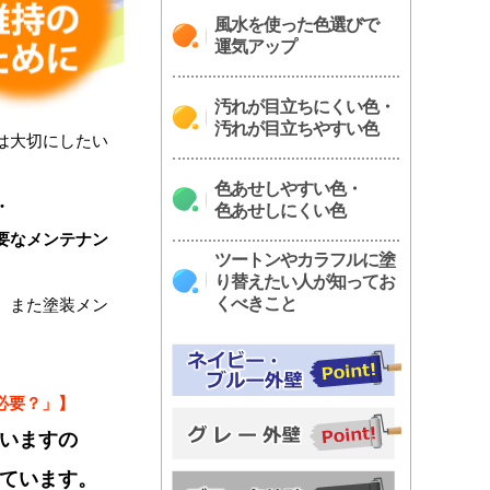
風水を使った色選びで
運気アップ
汚れが目立ちにくい色・
汚れが目立ちやすい色
は大切にしたい
色あせしやすい色・
・
色あせしにくい色
要なメンテナン
ツートンやカラフルに塗
り替えたい人が知ってお
くべきこと
、また塗装メン
必要？」】
いますの
ています。