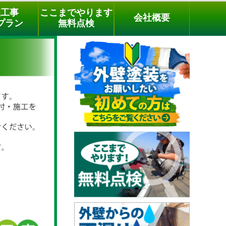
メールでのご相談
電話でのご相談
[9時～18時まで受付中]
装工事
ここまでやります
会社概要
phone
プラン
無料点検