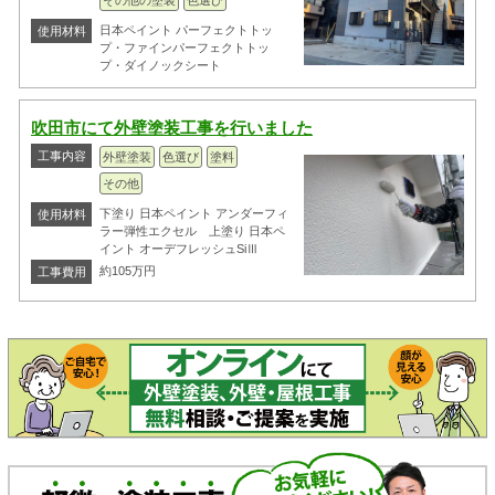
その他の塗装
色選び
日本ペイント パーフェクトトッ
使用材料
プ・ファインパーフェクトトッ
プ・ダイノックシート
吹田市にて外壁塗装工事を行いました
工事内容
外壁塗装
色選び
塗料
その他
下塗り 日本ペイント アンダーフィ
使用材料
ラー弾性エクセル 上塗り 日本ペ
イント オーデフレッシュSiⅢ
約105万円
工事費用