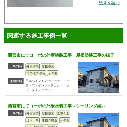
続きを読む
関連する施工事例一覧
西宮市にてコーポの外壁塗装工事・屋根塗装工事の様子
工事内容
外壁塗装
屋根塗装
その他の塗装
その他
日本ペイント パーフェクトトッ
使用材料
プ・ファインパーフェクトトッ
プ・ダイノックシート
西宮市にてコーポの外壁塗装工事～シーリング編～
工事内容
外壁塗装
屋根塗装
工事全般
足場工事
建物の構造
その他