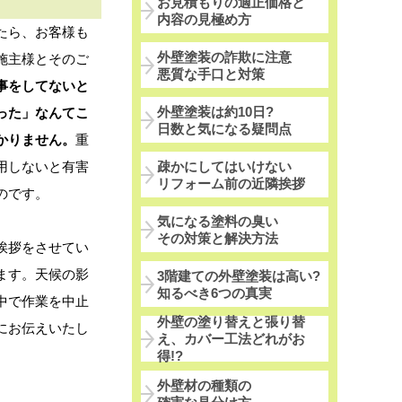
お見積もりの適正価格と
内容の見極め方
たら、お客様も
外壁塗装の詐欺に注意
施主様とそのご
悪質な手口と対策
事をしてないと
外壁塗装は約10日?
った」なんてこ
日数と気になる疑問点
かりません。
重
用しないと有害
疎かにしてはいけない
リフォーム前の近隣挨拶
のです。
気になる塗料の臭い
その対策と解決方法
挨拶をさせてい
ます。天候の影
3階建ての外壁塗装は高い?
知るべき6つの真実
中で作業を中止
外壁の塗り替えと張り替
にお伝えいたし
え、カバー工法どれがお
得!?
外壁材の種類の