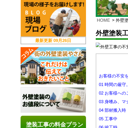
HOME
外壁
外壁塗装
最新更新
09月26日
お客様の不安
01 時間の厳
02 お客様への
03 身嗜み、マ
04 部材搬入時
05 工事中
塗装工事の料金プラン
06 竣工時