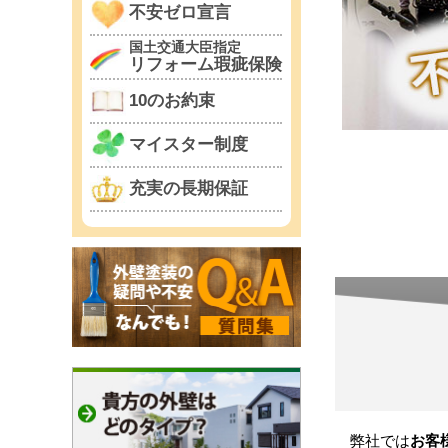
不安ゼロ宣言
国土交通大臣指定
リフォーム瑕疵保険
10のお約束
マイスター制度
充実の長期保証
弊社では
お客