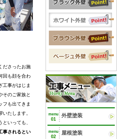
くださったお施
何回も顔を合わ
ざ工事がはじま
やそのご家族と
ッフも出てきま
拶いたします。
menu
外壁塗装
01
うといっても、
工事されるとい
menu
屋根塗装
02