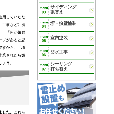
サイディング
menu
張替え
03
信用していただ
menu
塀・擁壁塗装
、工事などに携
04
」、「何か気難
menu
室内塗装
ージがあると思
05
ですから、「職
menu
防水工事
06
作業されたら嫌
しょう。
シーリング
menu
打ち替え
07
ました。
これら