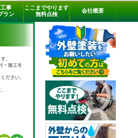
メールでのご相談
電話でのご相談
[9時～18時まで受付中]
装工事
ここまでやります
会社概要
phone
プラン
無料点検