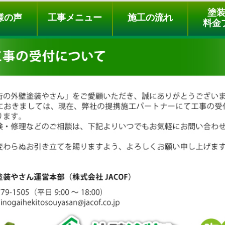
ュー
施工の流れ
会社概要
料金プラン
無料点検
塗
様の声
工事メニュー
施工の流れ
料金