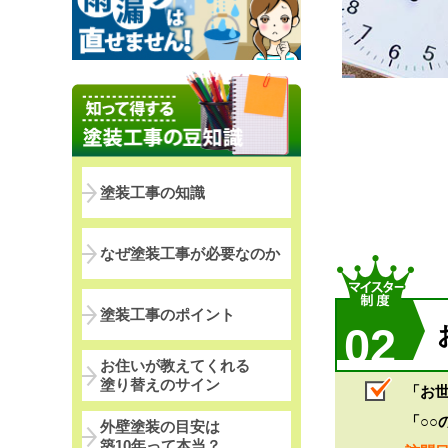
塗装工事の知識
なぜ塗装工事が必要なのか
塗装工事のポイント
02
お住いが教えてくれる
塗り替えのサイン
「お
「○○
外壁塗装の目安は
築10年って本当？