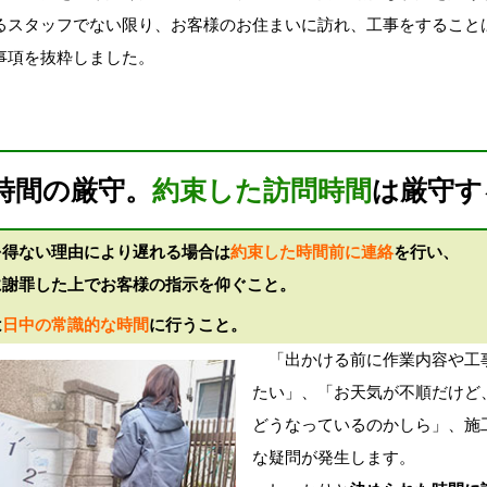
るスタッフでない限り、お客様のお住まいに訪れ、工事をすること
事項を抜粋しました。
時間の厳守。
約束した訪問時間
は厳守す
を得ない理由により遅れる場合は
約束した時間前に連絡
を行い、
に謝罪した上でお客様の指示を仰ぐこと。
は
日中の常識的な時間
に行うこと。
「出かける前に作業内容や工
たい」、「お天気が不順だけど
どうなっているのかしら」、施
な疑問が発生します。