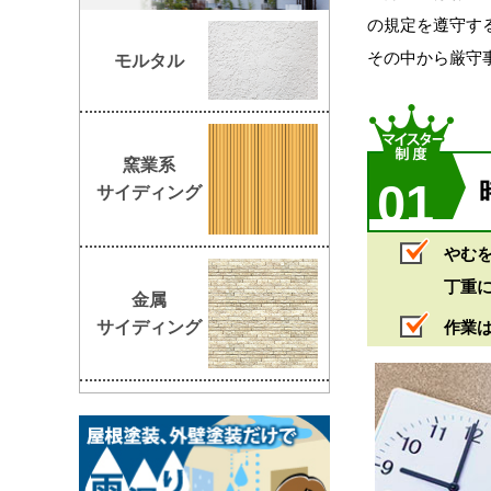
の規定を遵守す
その中から厳守
モルタル
窯業系
01
サイディング
やむ
丁重
金属
サイディング
作業