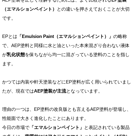
（エマルションペイント）
との違いを押さえておくことが大切
です。
EPとは
「Emulsion Paint（エマルションペイント）」
の略称
で、AEP塗料と同様に水と油といった本来混ざり合わない液体
が
乳化状態
を保ちながら均一に混ざっている塗料のことを指し
ます。
かつては内装や軒天塗装などにEP塗料が広く用いられていまし
たが、現在では
AEP塗装が主流
となっています。
理由の一つは、EP塗料の改良版とも言えるAEP塗料が登場し、
性能面で大きく進化したことにあります。
今日の市場で
「エマルションペイント」
と表記されている製品