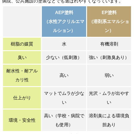
病院、公共施設の塗装などでも選ばれやすくなっています。
AEP塗料
EP塗料
（水性アクリルエマ
（溶剤系エマルショ
ルション）
ン）
樹脂の媒質
水
有機溶剤
臭い
少ない（低刺激）
強い（刺激臭あり）
耐水性・耐アル
高い
弱い
カリ性
マットでムラが少な
光沢・ムラが出やす
仕上がり
い
い
高い（学校・病院で
溶剤臭による環境負
環境・安全性
も使用）
担あり