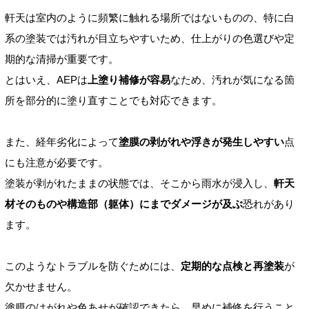
軒天は室内のように頻繁に触れる場所ではないものの、特に白
系の塗装では汚れが目立ちやすいため、仕上がりの色選びや定
期的な清掃が重要です。
とはいえ、AEPは
上塗り補修が容易
なため、汚れが気になる箇
所を部分的に塗り直すことでも対応できます。
また、経年劣化によって
塗膜の剥がれや浮きが発生しやすい
点
にも注意が必要です。
塗装が剥がれたままの状態では、そこから雨水が浸入し、
軒天
材そのものや構造部（躯体）にまでダメージが及ぶ
恐れがあり
ます。
このようなトラブルを防ぐためには、
定期的な点検と再塗装
が
欠かせません。
塗膜のはがれや色あせが確認できたら、早めに補修を行うこと