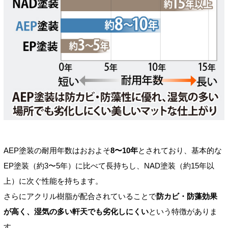
AEP塗装の耐用年数はおおよそ
8〜10年
とされており、基本的な
EP塗装（約3〜5年）に比べて長持ちし、NAD塗装（約15年以
上）に次ぐ性能を持ちます。
さらにアクリル樹脂が配合されていることで
防カビ・防藻効果
が高く、湿気の多い軒天でも劣化しにくい
という特徴がありま
す。