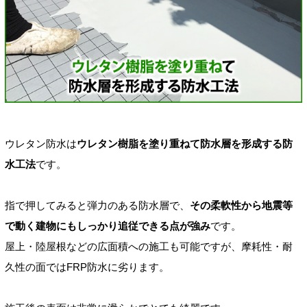
ウレタン防水は
ウレタン樹脂を塗り重ねて防水層を形成する防
水工法
です。
指で押してみると弾力のある防水層で、
その柔軟性から地震等
で動く建物にもしっかり追従できる点が強み
です。
屋上・陸屋根などの広面積への施工も可能ですが、摩耗性・耐
久性の面ではFRP防水に劣ります。