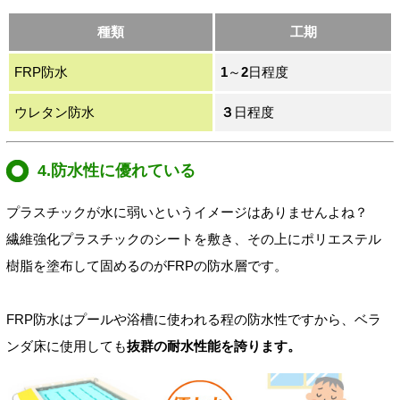
種類
工期
FRP防水
1
～
2
日程度
ウレタン防水
３
日程度
4.防水性に優れている
プラスチックが水に弱いというイメージはありませんよね？
繊維強化プラスチックのシートを敷き、その上にポリエステル
樹脂を塗布して固めるのがFRPの防水層です。
FRP防水はプールや浴槽に使われる程の防水性ですから、ベラ
ンダ床に使用しても
抜群の耐水性能を誇ります。