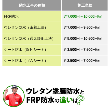
防水工事の種類
施工単価
FRP防水
約
7,000
円～
10,000
円/㎡
ウレタン防水（密着工法）
約
7,000
円～
9,500
円/㎡
ウレタン防水（通気緩衝工法）
約
8,000
円～
10,500
円/㎡
シート防水（塩ビシート）
約
3,500
円～
7,500
円/㎡
シート防水（ゴムシート）
約
2,500
円～
7,000
円/㎡