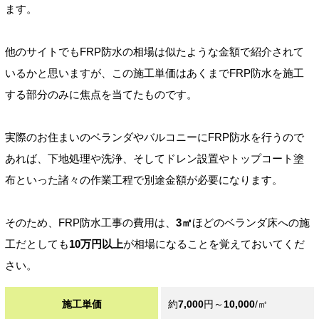
ます。
他のサイトでもFRP防水の相場は似たような金額で紹介されて
いるかと思いますが、この施工単価はあくまでFRP防水を施工
する部分のみに焦点を当てたものです。
実際のお住まいのベランダやバルコニーにFRP防水を行うので
あれば、下地処理や洗浄、そしてドレン設置やトップコート塗
布といった諸々の作業工程で別途金額が必要になります。
そのため、FRP防水工事の費用は、
3㎡
ほどのベランダ床への施
工だとしても
10万円以上
が相場になることを覚えておいてくだ
さい。
施工単価
約
7,000
円～
10,000
/㎡