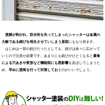
塗膜が剥がれ、防水性を失ってしまったシャッターは金属の
大敵である錆びを発生させていしまう原因
にもなり得ます。
はじめは一部の錆びだったとしても、錆びは徐々に広がって
いくので注意が必要です。あまりにも錆びがひどくなると
腐食
による穴あきや変形など機能面にも悪影響
を及ぼしてしまうた
め、
早めに塗装を行って対策しておく
のがいいでしょう。