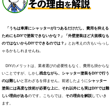
「うちは車庫にシャッターが1つあるだけだし、費用を抑える
ためにもDIYで塗装できないかな？」「外壁塗装ほど大規模なも
のではないからDIYでできるのでは？」
とお考えの方もいらっし
ゃるかもしれませんね。
DIYのメリットは、業者選びの必要性もなく、費用も掛からな
いことですが、しかし
残念ながら、シャッター塗装をDIYで行う
のは難しい
と言わざるを得ません。前述したように
シャッター
塗装には高度な技術が必要な上に、それ以外にも実はDIYでは難
しい理由がある
のです。こちらでは、
その理由を解説
していき
ます。