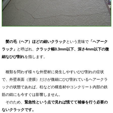
髪の毛（ヘア）ほどの細いクラック
という意味で
「ヘアーク
ラック」
と呼ばれ、
クラック幅0.3mm以下、深さ4mm以下の微
細なひび割れ
を指します。
種類を問わず様々な外壁材に発生しやすいひび割れの症状
で、外壁表面（塗膜）だけが微細にひび割れているヘアークラ
ックの状態であれば、柱などの構造材やコンクリート内部の鉄
筋の錆にも今すぐは影響しません。
そのため、
緊急性という点で見れば慌てて補修を行う必要の
ないクラックです。