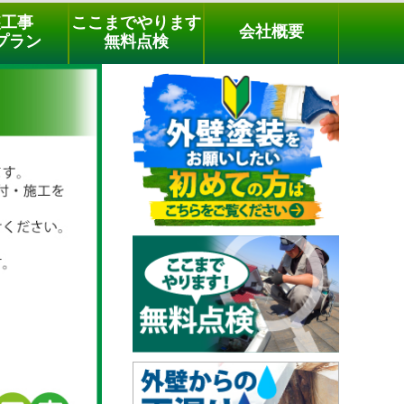
メールでのご相談
電話でのご相談
[9時～18時まで受付中]
装工事
ここまでやります
会社概要
phone
プラン
無料点検