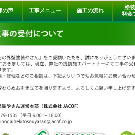
ュー
施工の流れ
会社概要
料金プラン
無料点検
塗
様の声
工事メニュー
施工の流れ
料金