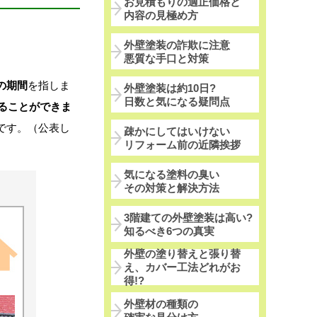
お見積もりの適正価格と
内容の見極め方
外壁塗装の詐欺に注意
悪質な手口と対策
の期間
を指しま
外壁塗装は約10日?
日数と気になる疑問点
ることができま
です。（公表し
疎かにしてはいけない
リフォーム前の近隣挨拶
気になる塗料の臭い
その対策と解決方法
3階建ての外壁塗装は高い?
知るべき6つの真実
外壁の塗り替えと張り替
え、カバー工法どれがお
得!?
外壁材の種類の