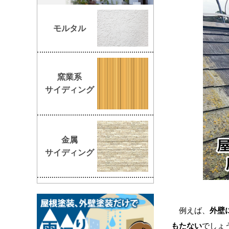
モルタル
窯業系
サイディング
金属
サイディング
例えば、
外壁
もたない
でしょ