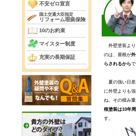
不安ゼロ宣言
国土交通大臣指定
リフォーム瑕疵保険
10のお約束
マイスター制度
外壁塗装より
のは、屋根が
外
充実の長期保証
らされるから
で
夏の強い日差
に外壁よりも強
ね。その積み重
根塗装は10年
す。