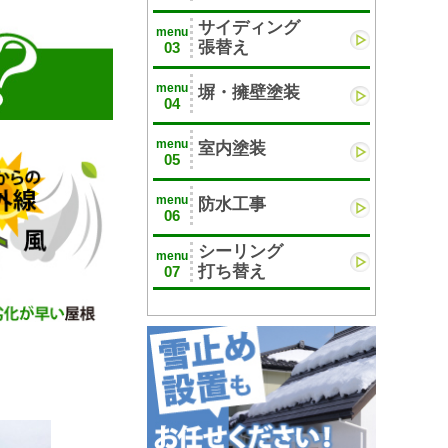
サイディング
menu
張替え
03
menu
塀・擁壁塗装
04
menu
室内塗装
05
menu
防水工事
06
シーリング
menu
打ち替え
07