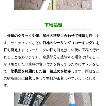
外壁のクラックや傷、屋根の状態に合わせて補修
を行いま
す。サイディングなどの
目地のシーリング（コーキング）を
打ち替え
ます（シーリングの打ち替えはこの後の工程で行わ
れることもあります）。金属部分を塗装する場合は錆をしっ
かり落としたり塗料の食い付きを良くするために
ケレンをし
て、塗装面を綺麗にした後、錆止めを塗布
します。雨樋など
の樹脂部分は
目荒し
をして塗料が密着しやすいようにしま
す。