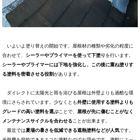
いよいよ塗り替えの開始です。屋根材の種類や劣化の程度に
合わせて、
シーラーやプライマーを使って下塗り
を行います。
シーラーやプライマーには下地を強化し、この後に重ね塗りす
る塗料を密着させる役割
があります。
ダイレクトに太陽光と雨を浴びる屋根は外壁よりも過酷な環
境にさらされています。少なくとも
外壁に使用する塗料よりも
グレードの高い塗料を選ぶ
ことで、
屋根が先に傷むことがなく
メンテナンスサイクルを合わせる
ことが出来ます。
最近では
夏場の暑さを低減できる遮熱塗料などが人気
です。
光熱費を節約できるエコな塗料なのでお奨めです。塗料によっ