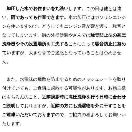
加圧した水でお住まいを丸洗い
します。この日は他とは違
い、
雨であっても作業できます。
水の加圧にはガソリンエンジ
ンを使いますので、どうしてもエンジン音が響き渡り、騒音と
なってしまいます。街の外壁塗装やさんでは
騒音防止型の高圧
洗浄機やその設置場所を工夫する
ことによって
騒音防止に努め
ています
が、大きな音でご迷惑となっていることは否めませ
ん。
また、水飛沫の飛散を防止するためのメッシュシートを取り
付けていても、ご近隣に飛散する可能性があります。お施主様
はもちろんのこと、
近隣挨拶時に高圧洗浄を行う日時に合わせ
ご説明
しておりますが、
近隣の方にも洗濯物を外に干すことを
ご遠慮いただいております
ので、ご協力の程よろしくお願いい
たします。