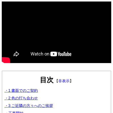
目次
【
非表示
】
・1 書面でのご契約
・2 色の打ち合わせ
・3 ご近隣の方々へのご挨拶