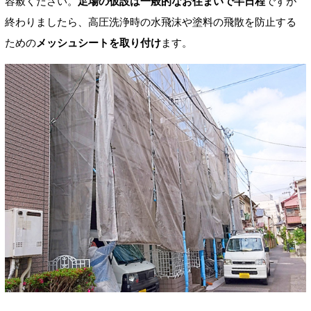
容赦ください。
足場の仮設は一般的なお住まいで半日程
ですが
終わりましたら、高圧洗浄時の水飛沫や塗料の飛散を防止する
ための
メッシュシートを取り付け
ます。