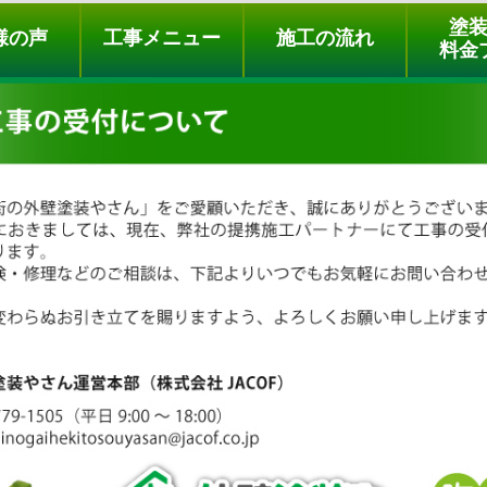
ュー
施工の流れ
会社概要
料金プラン
無料点検
塗
様の声
工事メニュー
施工の流れ
料金