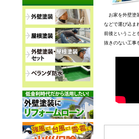
お家を外壁塗装や
などで運び込ま
前後ということ
抜きのない工事