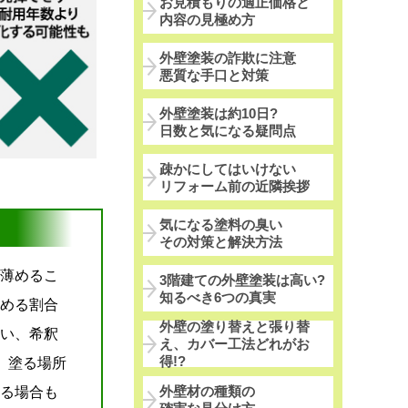
お見積もりの適正価格と
内容の見極め方
外壁塗装の詐欺に注意
悪質な手口と対策
外壁塗装は約10日?
日数と気になる疑問点
疎かにしてはいけない
リフォーム前の近隣挨拶
気になる塗料の臭い
その対策と解決方法
薄めるこ
3階建ての外壁塗装は高い?
知るべき6つの真実
める割合
外壁の塗り替えと張り替
い、希釈
え、カバー工法どれがお
得!?
、塗る場所
外壁材の種類の
る場合も