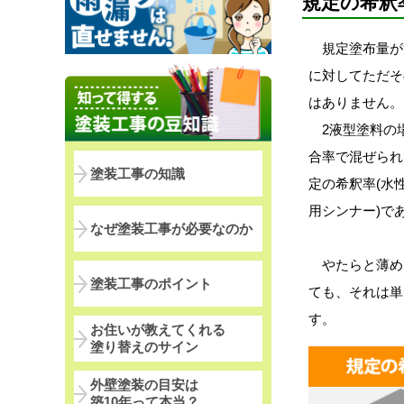
規定の希釈
規定塗布量が
に対してただそ
はありません。
2液型塗料の
合率で混ぜられ
塗装工事の知識
定の希釈率(水
用シンナー)で
なぜ塗装工事が必要なのか
やたらと薄め
塗装工事のポイント
ても、それは単
す。
お住いが教えてくれる
塗り替えのサイン
外壁塗装の目安は
築10年って本当？