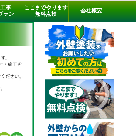
メールでのご相談
電話でのご相談
[9時～18時まで受付中]
装工事
ここまでやります
会社概要
phone
プラン
無料点検