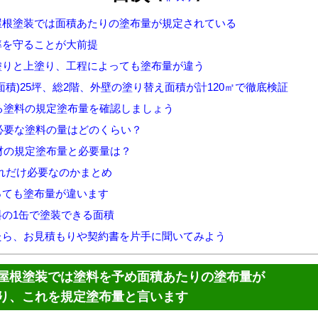
屋根塗装では面積あたりの塗布量が規定されている
率を守ることが大前提
塗りと上塗り、工程によっても塗布量が違う
面積)25坪、総2階、外壁の塗り替え面積が計120㎡で徹底検証
る塗料の規定塗布量を確認しましょう
必要な塗料の量はどのくらい？
材の規定塗布量と必要量は？
だけ必要なのかまとめ
っても塗布量が違います
料の1缶で塗装できる面積
たら、お見積もりや契約書を片手に聞いてみよう
屋根塗装では塗料を予め面積あたりの塗布量が
り、これを規定塗布量と言います