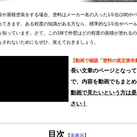
屋根塗装をする場合、塗料はメーカー名の入った1斗缶(18ℓ)やペール
れてきます。ある程度の知識がある方なら、標準的な1斗缶やペール缶
を知っています。さて、この18ℓで外壁はどの程度の面積が塗れる
をされないためにもぜひ、覚えておきましょう。
【動画で確認「塗料の規定塗布
長い文章のページとなって
で、内容を動画でもまとめ
動画で見たいという方は是
さい！
目次
【
非表示
】