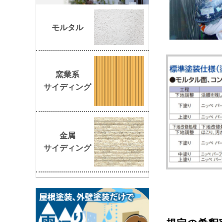
モルタル
窯業系
サイディング
金属
サイディング