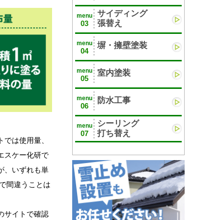
サイディング
menu
張替え
03
menu
塀・擁壁塗装
04
menu
室内塗装
05
menu
防水工事
06
シーリング
menu
打ち替え
07
トでは使用量、
エスケー化研で
が、いずれも単
ので間違うことは
のサイトで確認