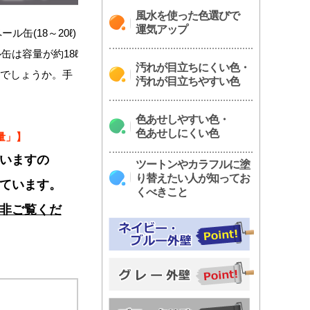
風水を使った色選びで
運気アップ
缶(18～20ℓ)
は容量が約18ℓ
汚れが目立ちにくい色・
のでしょうか。手
汚れが目立ちやすい色
色あせしやすい色・
色あせしにくい色
量」】
いますの
ツートンやカラフルに塗
り替えたい人が知ってお
ています。
くべきこと
非ご覧くだ