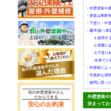
・外壁塗装や
・塗装は希釈
・下塗り・中
・建坪(延べ床
-1.使用す
-2.実際に
-3.下塗り
-全体でどれ
・外壁材によ
・代表的な塗
・疑問に思っ
街の外壁塗装やさん
外壁塗装や
だからできる
安心のお約束
決まってお