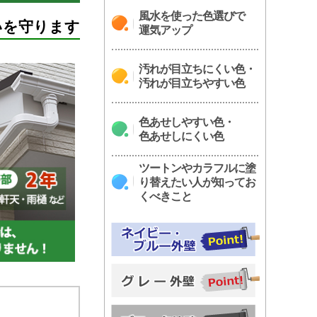
風水を使った色選びで
いを守ります
運気アップ
汚れが目立ちにくい色・
汚れが目立ちやすい色
色あせしやすい色・
色あせしにくい色
ツートンやカラフルに塗
り替えたい人が知ってお
くべきこと