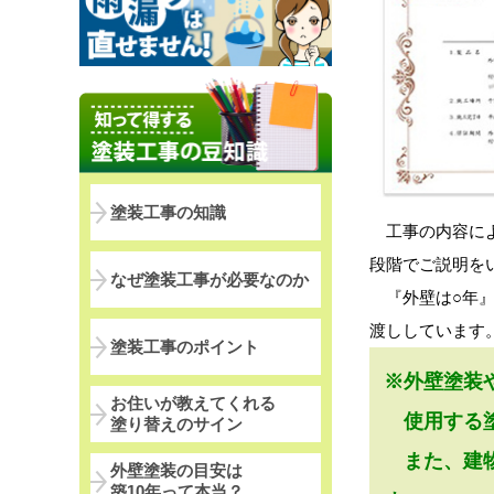
塗装工事の知識
工事の内容によ
段階でご説明を
なぜ塗装工事が必要なのか
『外壁は○年』
渡ししています
塗装工事のポイント
※外壁塗装
お住いが教えてくれる
使用する塗
塗り替えのサイン
また、建物
外壁塗装の目安は
築10年って本当？