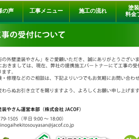
ュー
施工の流れ
会社概要
料金プラン
無料点検
塗
様の声
工事メニュー
施工の流れ
料金