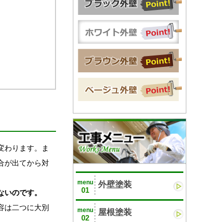
変わります。ま
合が出てから対
menu
外壁塗装
01
ないのです。
容は二つに大別
menu
屋根塗装
02