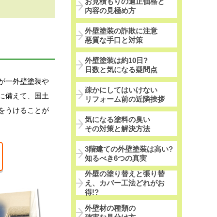
お見積もりの適正価格と
内容の見極め方
外壁塗装の詐欺に注意
悪質な手口と対策
外壁塗装は約10日?
日数と気になる疑問点
が一外壁塗装や
疎かにしてはいけない
に備えて、国土
リフォーム前の近隣挨拶
をうけることが
気になる塗料の臭い
その対策と解決方法
3階建ての外壁塗装は高い?
知るべき6つの真実
外壁の塗り替えと張り替
え、カバー工法どれがお
得!?
外壁材の種類の