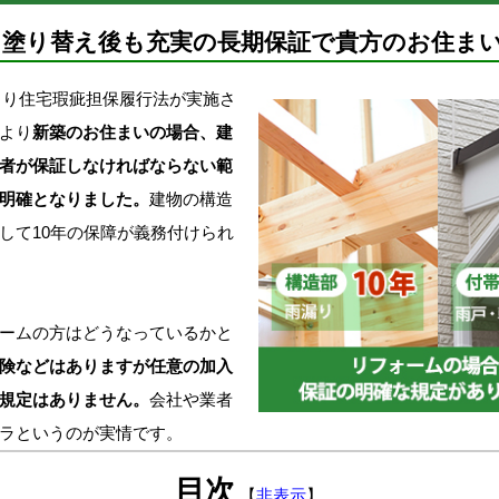
! 塗り替え後も充実の長期保証で貴方のお住ま
月より住宅瑕疵担保履行法が実施さ
より
新築のお住まいの場合、建
者が保証しなければならない範
明確となりました。
建物の構造
して10年の保障が義務付けられ
ームの方はどうなっているかと
険などはありますが任意の加入
規定はありません。
会社や業者
ラというのが実情です。
目次
【
非表示
】