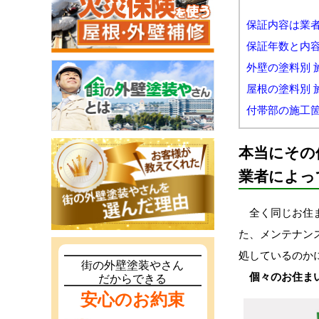
保証内容は業
保証年数と内
外壁の塗料別 
屋根の塗料別 
付帯部の施工箇
本当にその
業者によっ
全く同じお住ま
た、メンテナン
処しているのか
街の外壁塗装やさん
個々のお住ま
だからできる
安心のお約束