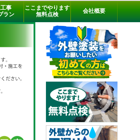
メールでのご相談
電話でのご相談
[9時～18時まで受付中]
装工事
ここまでやります
会社概要
phone
プラン
無料点検