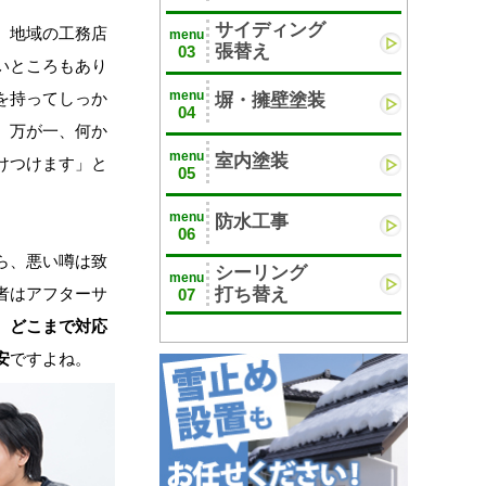
サイディング
、地域の工務店
menu
張替え
03
いところもあり
menu
を持ってしっか
塀・擁壁塗装
04
。万が一、何か
menu
室内塗装
けつけます」と
05
。
menu
防水工事
06
ら、悪い噂は致
シーリング
menu
者はアフターサ
打ち替え
07
、
どこまで対応
安
ですよね。