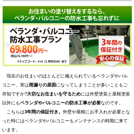
現在のお住まいのほとんどに備えられているベランダやバル
コニー、実は
雨漏りの原因
になってしまうことが多いこともご
存知ですか?
大切なお住まいを守るため
には外壁塗装と屋根塗装
以外にも
ベランダやバルコニーの防水工事が必要
なのです。
こちらは
3年間の保証付き。
外壁や屋根にお手入れが必要とな
った時にはベランダやバルコニーもメンテナンスの時期に来て
います。