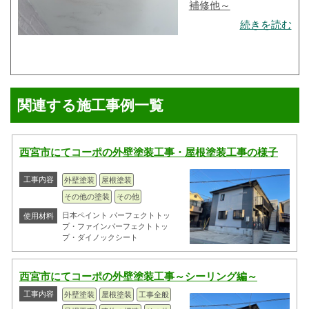
補修他～
続きを読む
関連する施工事例一覧
西宮市にてコーポの外壁塗装工事・屋根塗装工事の様子
工事内容
外壁塗装
屋根塗装
その他の塗装
その他
日本ペイント パーフェクトトッ
使用材料
プ・ファインパーフェクトトッ
プ・ダイノックシート
西宮市にてコーポの外壁塗装工事～シーリング編～
工事内容
外壁塗装
屋根塗装
工事全般