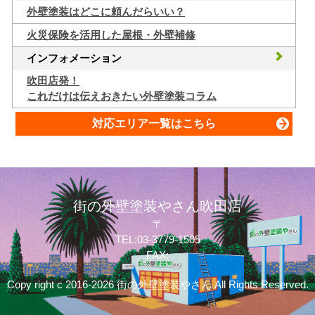
外壁塗装はどこに頼んだらいい？
火災保険を活用した屋根・外壁補修
インフォメーション
吹田店発！
これだけは伝えおきたい外壁塗装コラム
対応エリア一覧はこちら
街の外壁塗装やさん吹田店
〒
TEL:03-3779-1505
FAX:
Copy right c 2016-2026 街の外壁塗装やさん All Rights Reserved.