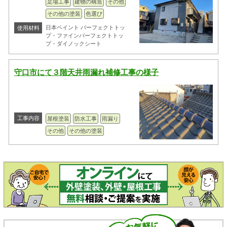
足場工事
建物の構造
その他
その他の塗装
色選び
日本ペイント パーフェクトトッ
使用材料
プ・ファインパーフェクトトッ
プ・ダイノックシート
守口市にて３階天井雨漏れ補修工事の様子
工事内容
屋根塗装
防水工事
雨漏り
その他
その他の塗装