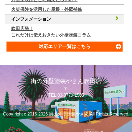
火災保険を活用した屋根・外壁補修
インフォメーション
吹田店発！
これだけは伝えおきたい外壁塗装コラム
対応エリア一覧はこちら
街の外壁塗装やさん吹田店
〒
TEL:03-3779-1505
FAX:
Copy right c 2016-2026 街の外壁塗装やさん All Rights Reserved.