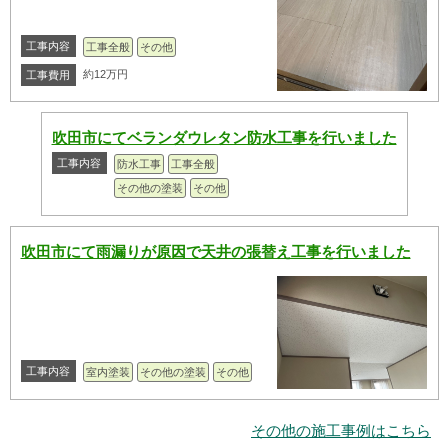
工事内容
工事全般
その他
約12万円
工事費用
吹田市にてベランダウレタン防水工事を行いました
工事内容
防水工事
工事全般
その他の塗装
その他
吹田市にて雨漏りが原因で天井の張替え工事を行いました
工事内容
室内塗装
その他の塗装
その他
その他の施工事例はこちら