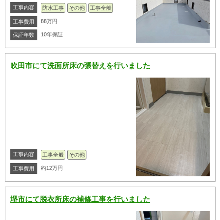
工事内容
防水工事
その他
工事全般
88万円
工事費用
10年保証
保証年数
吹田市にて洗面所床の張替えを行いました
工事内容
工事全般
その他
約12万円
工事費用
堺市にて脱衣所床の補修工事を行いました