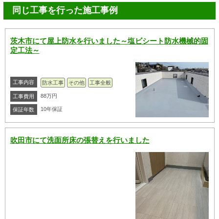
同じ工事を行った施工事例
茨木市にて屋上防水を行いました～塩ビシート防水機械的固
定工法～
工事内容
防水工事
その他
工事全般
88万円
工事費用
10年保証
保証年数
吹田市にて洗面所床の張替えを行いました