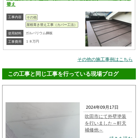
替え
工事内容
その他
屋根葺き替え工事（カバー工法）
ガルバリウム鋼板
使用材料
１８万円
工事費用
その他の施工事例はこちら
この工事と同じ工事を行っている現場ブログ
2024年09月17日
吹田市にて外壁塗装
を行いました～軒天
補修他～