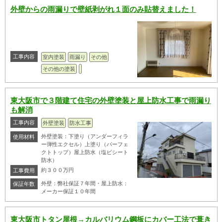
外壁からの雨漏りで壁紙剥がれ１面のみ貼替えました！
工事内容
室内塗装
雨漏り
その他
その他の塗装
東大阪市で３階建て住宅の外壁塗装と屋上防水工事で雨漏り
も解消
工事内容
外壁塗装
防水工事
外壁塗装：下塗り（アンダーフィラ
使用材料
ー弾性エクセル）上塗り（パーフェ
クトトップ）屋上防水（塩ビシート
防水）
約３００万円
工事費用
外壁：弊社保証７年間・屋上防水：
保証年数
メーカー保証１０年間
東大阪市トタン屋根→カルバリウム鋼板にカバー工法で葺き