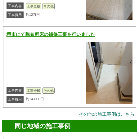
工事内容
工事全般
その他
約12万円
工事費用
堺市にて脱衣所床の補修工事を行いました
工事内容
工事全般
その他
約143000円
工事費用
その他の施工事例はこちら
同じ地域の施工事例