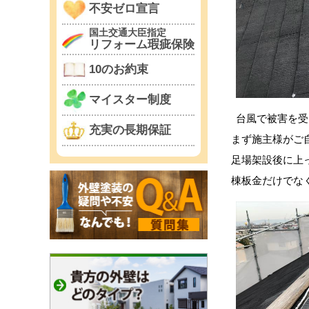
不安ゼロ宣言
国土交通大臣指定
リフォーム瑕疵保険
10のお約束
マイスター制度
台風で被害を受
充実の長期保証
まず施主様がご
足場架設後に上
棟板金だけでな