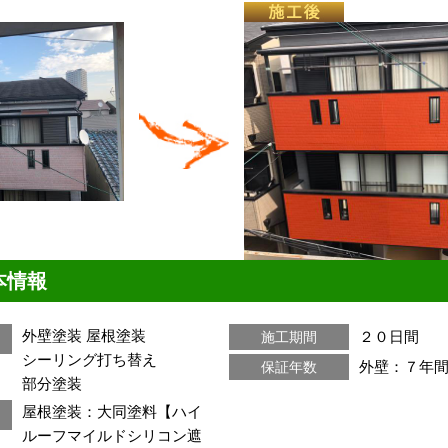
本情報
外壁塗装
屋根塗装
２０日間
施工期間
シーリング打ち替え
外壁：７年
保証年数
部分塗装
屋根塗装：大同塗料【ハイ
ルーフマイルドシリコン遮