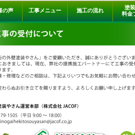
ュー
施工の流れ
会社概要
料金プラン
無料点検
塗
様の声
工事メニュー
施工の流れ
料金