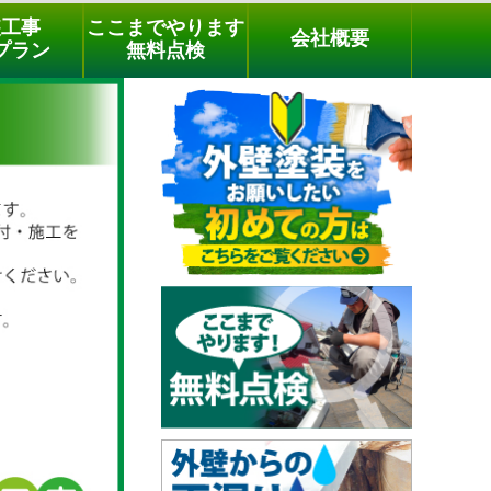
メールでのご相談
電話でのご相談
[9時～18時まで受付中]
装工事
ここまでやります
会社概要
phone
プラン
無料点検