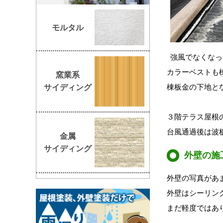
モルタル
強風でなくなっ
カラーベストも
窯業系
棟板金の下地と
サイディング
３階テラス屋根
台風通過後は波
金属
サイディング
外壁の施
外壁の写真があ
外壁はシーリン
まだ軽度ではあ