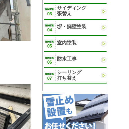
サイディング
menu
張替え
03
menu
塀・擁壁塗装
04
menu
室内塗装
05
menu
防水工事
06
シーリング
menu
打ち替え
07