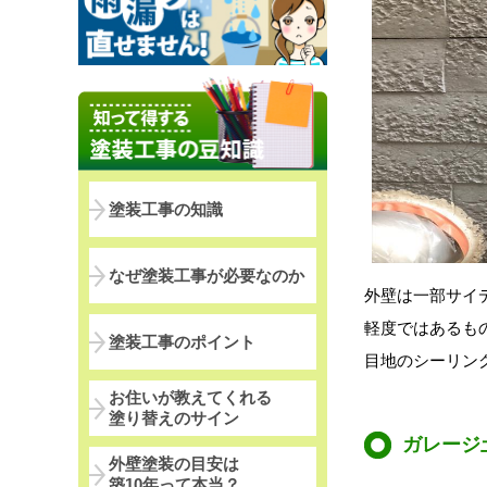
塗装工事の知識
なぜ塗装工事が必要なのか
外壁は一部サイ
軽度ではあるも
塗装工事のポイント
目地のシーリン
お住いが教えてくれる
塗り替えのサイン
ガレージ
外壁塗装の目安は
築10年って本当？