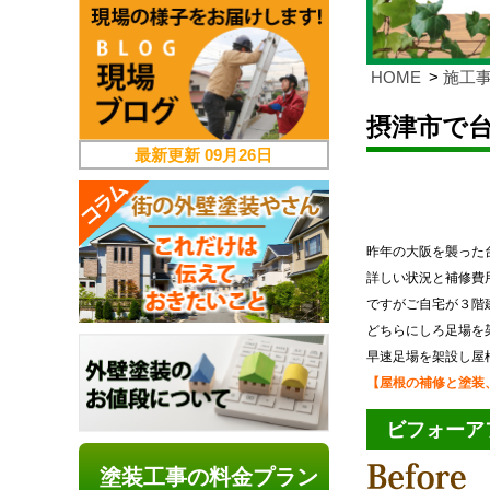
HOME
施工
摂津市で
最新更新
09月26日
昨年の大阪を襲った
詳しい状況と補修費
ですがご自宅が３階
どちらにしろ足場を
早速足場を架設し屋
【屋根の補修と塗装
ビフォーア
塗装工事の料金プラン