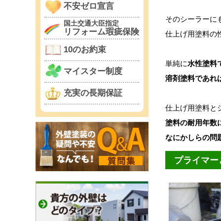
不安ゼロ宣言
そのシーラーに
国土交通大臣指定
リフォーム瑕疵保険
仕上げ用塗料の
10のお約束
単純に
水性塗料
マイスター制度
溶剤塗料であれ
充実の長期保証
仕上げ用塗料と
塗料の耐用年数
なにかしらの問
プライマー