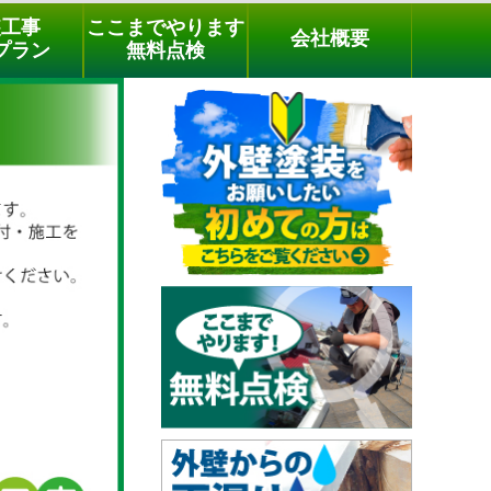
メールでのご相談
電話でのご相談
[9時～18時まで受付中]
装工事
ここまでやります
会社概要
phone
プラン
無料点検