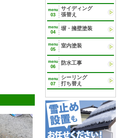
サイディング
menu
張替え
03
menu
塀・擁壁塗装
04
menu
室内塗装
05
menu
防水工事
06
シーリング
menu
打ち替え
07