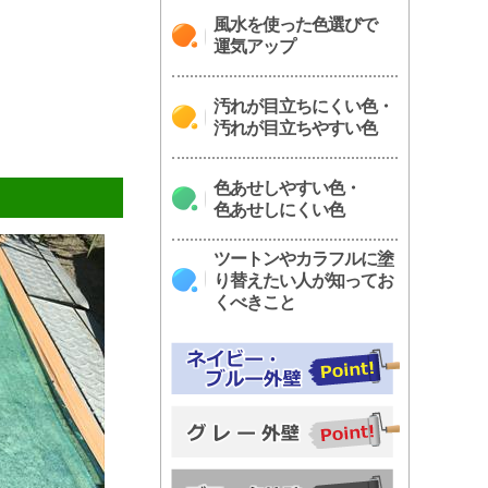
風水を使った色選びで
運気アップ
汚れが目立ちにくい色・
汚れが目立ちやすい色
色あせしやすい色・
色あせしにくい色
ツートンやカラフルに塗
り替えたい人が知ってお
くべきこと