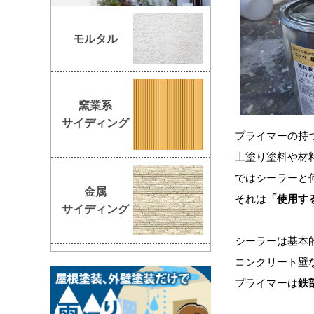
モルタル
窯業系
サイディング
プライマーの持
上塗り塗料や材
ではシーラーと
金属
それは
「使用す
サイディング
シーラーは基本
コンクリート壁
プライマーは
鉄