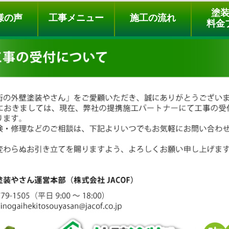
ュー
施工の流れ
会社概要
料金プラン
無料点検
塗
様の声
工事メニュー
施工の流れ
料金