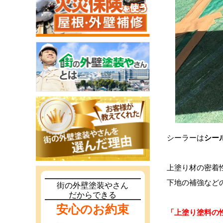
シーラーは
シー
上塗り材の密着
下地の補強など
街の外壁塗装やさん
だからできる
安心のお約束
「上塗り塗料の