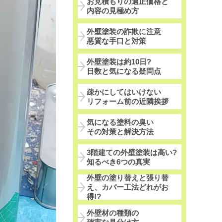
お見積もりの適正価格と
内容の見極め方
外壁塗装の詐欺に注意
悪質な手口と対策
外壁塗装は約10日?
日数と気になる疑問点
疎かにしてはいけない
リフォーム前の近隣挨拶
気になる塗料の臭い
その対策と解決方法
3階建ての外壁塗装は高い?
知るべき6つの真実
外壁の塗り替えと張り替
え、カバー工法どれがお
得!?
外壁材の種類の