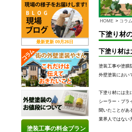
HOME
コラ
下塗り材
最新更新
09月26日
下塗り材は
塗装工事や塗膜
外壁塗装におい
下塗り材には主
シーラー・プラ
聞いたことがあ
業界人ではない
塗装工事の料金プラン