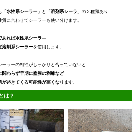
も
「水性系シーラー」
と
「溶剤系シーラ」
の２種類あり
性質に合わせてシーラーも使い分けます。
であれば水性系シーラ―
ば溶剤系シーラー
を使用します。
シーラーの相性がしっかりと合っていないと
に関わらず早期に塗膜の剥離など
題が起きてくる可能性が高くなります
。
とは？