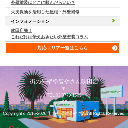
外壁塗装はどこに頼んだらいい？
火災保険を活用した屋根・外壁補修
インフォメーション
吹田店発！
これだけは伝えおきたい外壁塗装コラム
対応エリア一覧はこちら
街の外壁塗装やさん吹田店
〒
TEL:03-3779-1505
FAX:
Copy right c 2016-2026 街の外壁塗装やさん All Rights Reserved.