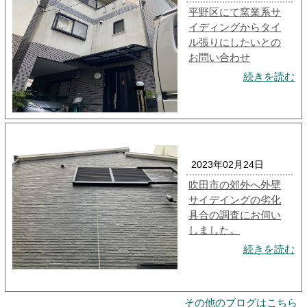
平野区にて窯業系サ
イディングからタイ
ル張りにしたいとの
お問い合わせ
続きを読む
2023年02月24日
吹田市の郊外へ外壁
サイデイングの劣化
具合の調査にお伺い
しました。
続きを読む
その他のブログはこちら