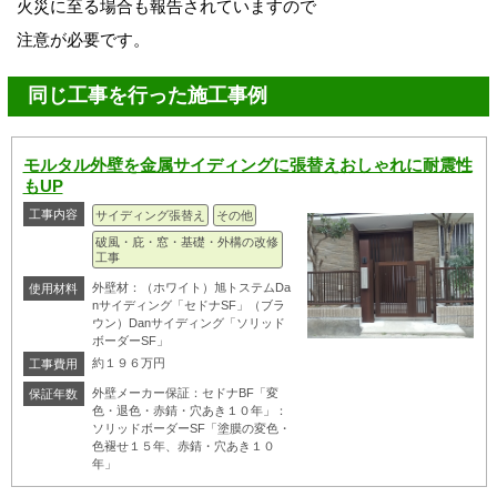
火災に至る場合も報告されていますので
注意が必要です。
同じ工事を行った施工事例
モルタル外壁を金属サイディングに張替えおしゃれに耐震性
もUP
工事内容
サイディング張替え
その他
破風・庇・窓・基礎・外構の改修
工事
外壁材：（ホワイト）旭トステムDa
使用材料
nサイディング「セドナSF」（ブラ
ウン）Danサイディング「ソリッド
ボーダーSF」
約１９６万円
工事費用
外壁メーカー保証：セドナBF「変
保証年数
色・退色・赤錆・穴あき１０年」：
ソリッドボーダーSF「塗膜の変色・
色褪せ１５年、赤錆・穴あき１０
年」