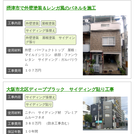
摂津市で外壁塗装＆レンガ風のパネルを施工
工事内容
外壁塗装
屋根塗装
サイディング張替え
外壁塗装 屋根塗装 サイディン
グ張り
外壁：パーフェクトトップ 屋根：
使用材料
マイルドシリコン 鉄部：ファンウ
レタン サイディング：ガルバリウ
ム
１０７万円
工事費用
大阪市北区ディープブラック サイディング貼り工事
工事内容
サイディング張替え
サイディング貼り
ニチハ サイディング材 プレミア
使用材料
ムルーフネオ
３８０万円 （防水工事含む）
工事費用
１０年間
保証年数