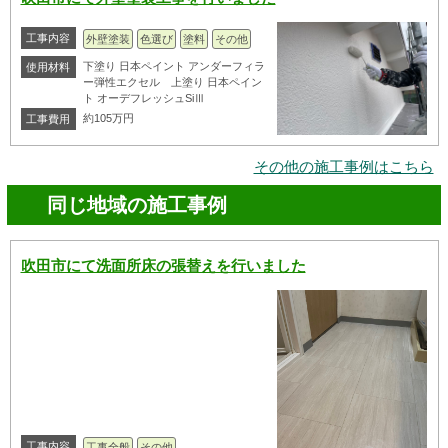
工事内容
外壁塗装
色選び
塗料
その他
下塗り 日本ペイント アンダーフィラ
使用材料
ー弾性エクセル 上塗り 日本ペイン
ト オーデフレッシュSiⅢ
約105万円
工事費用
その他の施工事例はこちら
同じ地域の施工事例
吹田市にて洗面所床の張替えを行いました
工事内容
工事全般
その他