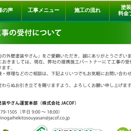
ュー
施工の流れ
会社概要
料金プラン
無料点検
塗
様の声
工事メニュー
施工の流れ
料金