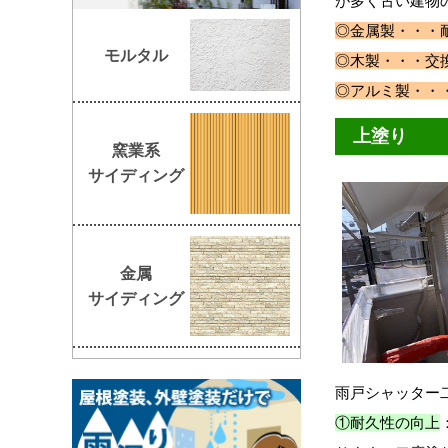
が多く古い建物
◎金属製・・
モルタル
◎木製・・・交
◎アルミ製・
上塗り
窯業系
サイディング
金属
サイディング
雨戸シャッター
①耐久性の向上