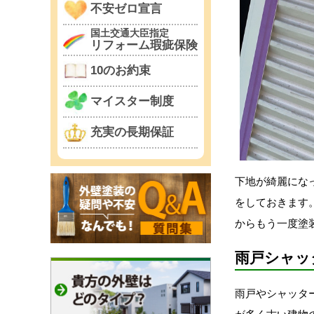
不安ゼロ宣言
国土交通大臣指定
リフォーム瑕疵保険
10のお約束
マイスター制度
充実の長期保証
下地が綺麗にな
をしておきます
からもう一度塗
雨戸シャッ
雨戸やシャッタ