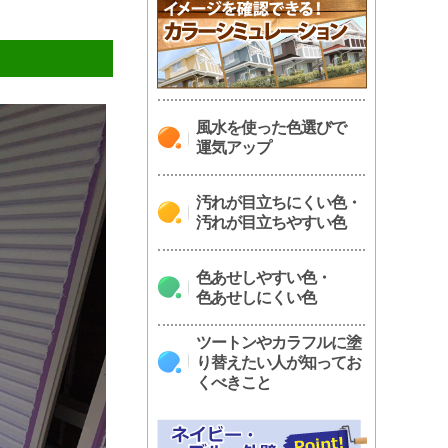
。
風水を使った色選びで
運気アップ
汚れが目立ちにくい色・
汚れが目立ちやすい色
色あせしやすい色・
色あせしにくい色
ツートンやカラフルに塗
り替えたい人が知ってお
くべきこと