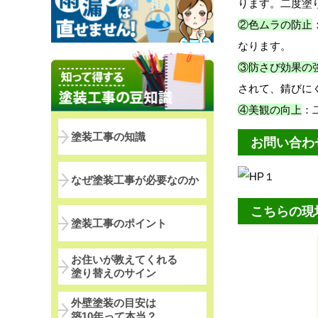
ります。二度塗
②色ムラの防止
なります。
③防さび効果の
されて、錆びに
④美観の向上
：
塗装工事の知識
お問い合わ
なぜ塗装工事が必要なのか
こちらの現
塗装工事のポイント
お住いが教えてくれる
塗り替えのサイン
外壁塗装の目安は
築10年って本当？