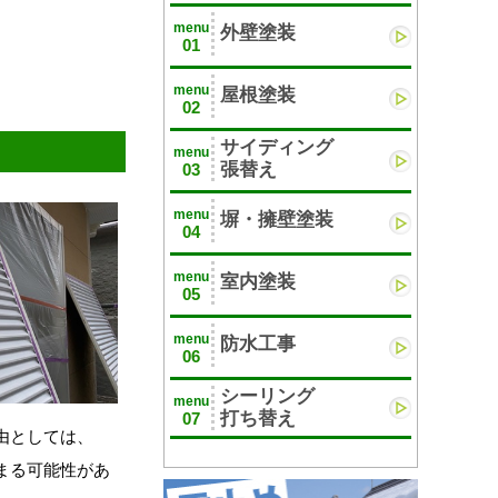
menu
外壁塗装
01
menu
屋根塗装
02
サイディング
menu
張替え
03
menu
塀・擁壁塗装
04
menu
室内塗装
05
menu
防水工事
06
シーリング
menu
打ち替え
07
由としては、
まる可能性があ