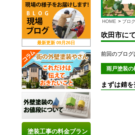
HOME
ブロ
吹田市に
最新更新
09月26日
前回のブログ
雨戸塗装の
まずは錆を
塗装工事の料金プラン