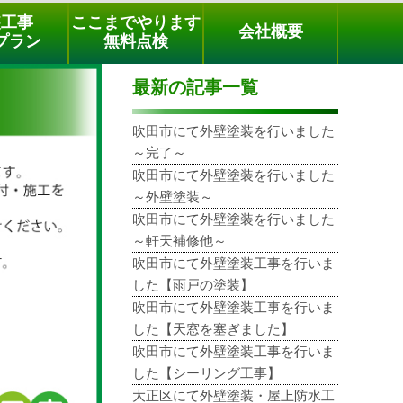
メールでのご相談
電話でのご相談
[9時～18時まで受付中]
装工事
ここまでやります
会社概要
phone
プラン
無料点検
最新の記事一覧
吹田市にて外壁塗装を行いました
～完了～
吹田市にて外壁塗装を行いました
～外壁塗装～
吹田市にて外壁塗装を行いました
～軒天補修他～
吹田市にて外壁塗装工事を行いま
した【雨戸の塗装】
吹田市にて外壁塗装工事を行いま
した【天窓を塞ぎました】
吹田市にて外壁塗装工事を行いま
した【シーリング工事】
大正区にて外壁塗装・屋上防水工