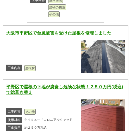
工事内容
室内塗装
建物の構造
その他
大阪市平野区で台風被害を受けた屋根を修理しました
工事内容
屋根材
平野区で屋根の下地が腐食し危険な状態！２５０万円(税込)
で総葺き替え
工事内容
その他
ケイミュ―「コロニアルクァッド」
使用材料
約２５０万税込
工事費用