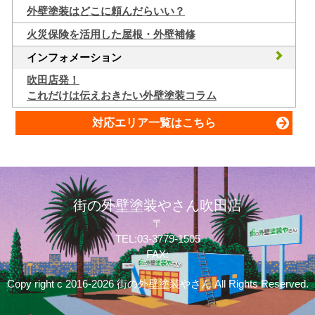
外壁塗装はどこに頼んだらいい？
火災保険を活用した屋根・外壁補修
インフォメーション
吹田店発！
これだけは伝えおきたい外壁塗装コラム
対応エリア一覧はこちら
街の外壁塗装やさん吹田店
〒
TEL:03-3779-1505
FAX:
Copy right c 2016-2026 街の外壁塗装やさん All Rights Reserved.