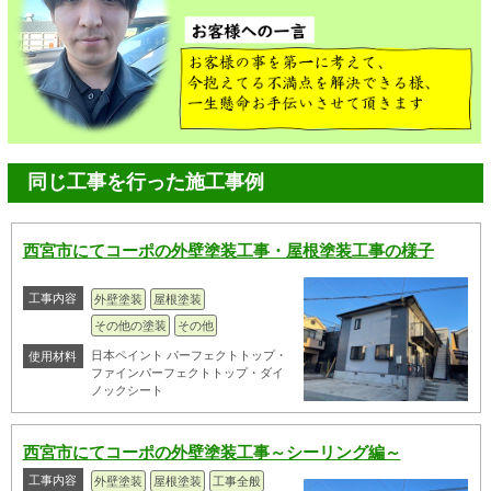
同じ工事を行った施工事例
西宮市にてコーポの外壁塗装工事・屋根塗装工事の様子
工事内容
外壁塗装
屋根塗装
その他の塗装
その他
日本ペイント パーフェクトトップ・
使用材料
ファインパーフェクトトップ・ダイ
ノックシート
西宮市にてコーポの外壁塗装工事～シーリング編～
工事内容
外壁塗装
屋根塗装
工事全般