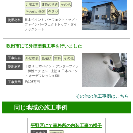
足場工事
建物の構造
その他
その他の塗装
色選び
日本ペイント パーフェクトトップ・
使用材料
ファインパーフェクトトップ・ダイ
ノックシート
吹田市にて外壁塗装工事を行いました
工事内容
外壁塗装
色選び
塗料
その他
下塗り 日本ペイント アンダーフィラ
使用材料
ー弾性エクセル 上塗り 日本ペイン
ト オーデフレッシュSiⅢ
約105万円
工事費用
その他の施工事例はこちら
同じ地域の施工事例
平野区にて事務所の内装工事の様子