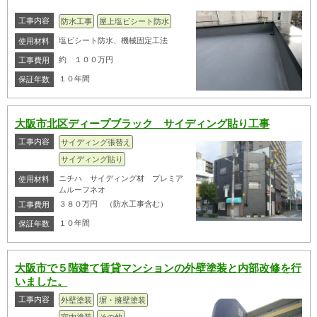
工事内容
防水工事
屋上塩ビシート防水
塩ビシート防水、機械固定工法
使用材料
約 １００万円
工事費用
１０年間
保証年数
大阪市北区ディープブラック サイディング貼り工事
工事内容
サイディング張替え
サイディング貼り
ニチハ サイディング材 プレミア
使用材料
ムルーフネオ
３８０万円 （防水工事含む）
工事費用
１０年間
保証年数
大阪市で５階建て賃貸マンションの外壁塗装と内部改修を行
いました。
工事内容
外壁塗装
塀・擁壁塗装