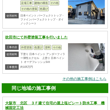
足場工事
建物の構造
その他
その他の塗装
色選び
日本ペイント パーフェクトトップ・
使用材料
ファインパーフェクトトップ・ダイ
ノックシート
吹田市にて外壁塗装工事を行いました
工事内容
外壁塗装
色選び
塗料
その他
下塗り 日本ペイント アンダーフィラ
使用材料
ー弾性エクセル 上塗り 日本ペイン
ト オーデフレッシュSiⅢ
約105万円
工事費用
その他の施工事例はこちら
同じ地域の施工事例
大阪市 北区 ３Ｆ建て住宅の屋上塩ビシート防水工事 機
械固定工法