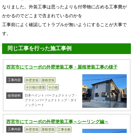
なりました。外装工事は思ったよりも付帯物に占める工事費が
かかるのでどこまで含まれているのかを
工事前によく確認してトラブルが無いようにすることが大事で
す。
同じ工事を行った施工事例
西宮市にてコーポの外壁塗装工事・屋根塗装工事の様子
工事内容
外壁塗装
屋根塗装
その他の塗装
その他
日本ペイント パーフェクトトップ・
使用材料
ファインパーフェクトトップ・ダイ
ノックシート
西宮市にてコーポの外壁塗装工事～シーリング編～
工事内容
外壁塗装
屋根塗装
工事全般