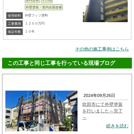
室内塗装
その他
外壁塗装・室内全面改修
外壁フッソ塗料
使用材料
１２００万円
工事費用
１０年
保証年数
その他の施工事例はこちら
この工事と同じ工事を行っている現場ブログ
2024年09月26日
吹田市にて外壁塗装
を行いました～完了
～
続きを読む