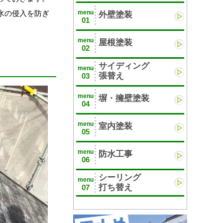
menu
水の侵入を防ぎ
外壁塗装
01
menu
屋根塗装
02
サイディング
menu
張替え
03
menu
塀・擁壁塗装
04
menu
室内塗装
05
menu
防水工事
06
シーリング
menu
打ち替え
07