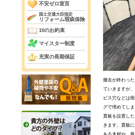
不安ゼロ宣言
国土交通大臣指定
リフォーム瑕疵保険
10のお約束
マイスター制度
充実の長期保証
撤去が終わった
ていきますが、
ビス穴などは雨
グで埋めてしま
貫板を設置した
きます。貫板に
ある木材や、最