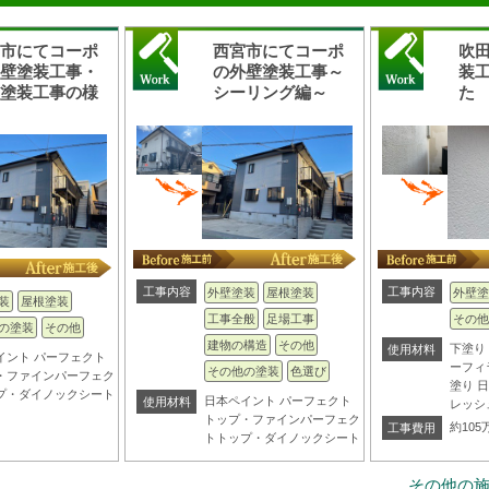
宮市にてコーポ
西宮市にてコーポ
吹
外壁塗装工事・
の外壁塗装工事～
装
根塗装工事の様
シーリング編～
た
工事内容
工事内容
外壁塗装
屋根塗装
外壁塗
装
屋根塗装
工事全般
足場工事
その他
の塗装
その他
建物の構造
その他
下塗り
使用材料
イント パーフェクト
ーフィ
その他の塗装
色選び
・ファインパーフェク
塗り 
プ・ダイノックシート
日本ペイント パーフェクト
使用材料
レッシ
トップ・ファインパーフェク
約105
工事費用
トトップ・ダイノックシート
その他の