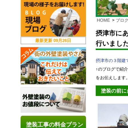
HOME
ブロ
摂津市に
最新更新
09月26日
行いまし
摂津市の３階建
↑のブログで紹
をお伝えします
塗装の前に
塗装工事の料金プラン