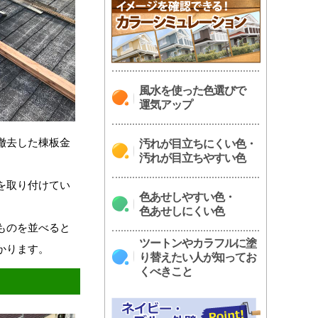
風水を使った色選びで
運気アップ
撤去した棟板金
汚れが目立ちにくい色・
汚れが目立ちやすい色
を取り付けてい
色あせしやすい色・
色あせしにくい色
ものを並べると
ツートンやカラフルに塗
かります。
り替えたい人が知ってお
くべきこと