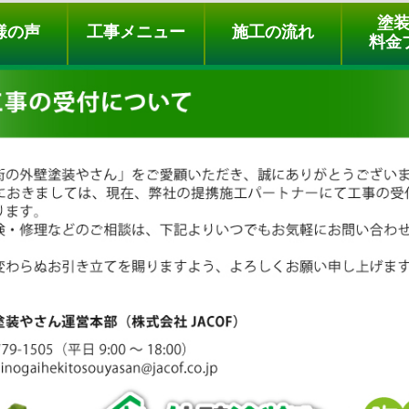
ュー
施工の流れ
会社概要
料金プラン
無料点検
塗
様の声
工事メニュー
施工の流れ
料金