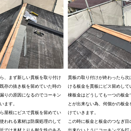
ら、まず新しい貫板を取り付け
貫板の取り付けが終わったら次
既存の抜き板を留めていた時の
ける板金を貫板にビス留めして
漏りの原因になるのでコーキン
棟板金はどうしても一つの板金
います。
とが出来ない為、何個かの板金
ら屋根にビスで貫板を留めてい
けていきます。
使われる素材は防腐処理のして
この時に板金と板金のつなぎ目
近では木材よりも耐久性のある
出来ないようにコーキングを打