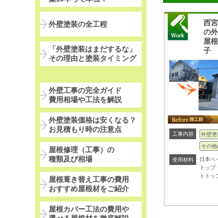
西
外壁塗装の全工程
の
屋
「外壁塗装はまだするな」
子
その理由と塗装タイミング
外壁工事の完全ガイド
費用相場や工法を解説
外壁塗装価格は安くなる？
お見積もり時の注意点
工事内容
外壁塗
その他
屋根修理（工事）の
種類及び相場
日本ペ
使用材料
トップ
トトッ
屋根葺き替え工事の費用
おすすめ屋根材をご紹介
屋根カバー工法の費用や