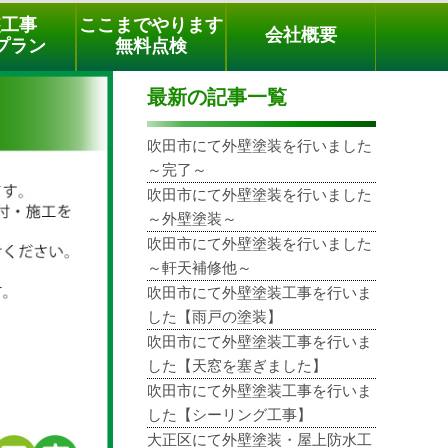
メールでのご相談
電話でのご相談
[9時～18時まで受付中]
装工事
ここまでやります
会社概要
phone
プラン
無料点検
最新の記事一覧
吹田市にて外壁塗装を行いました
～完了～
吹田市にて外壁塗装を行いました
～外壁塗装～
吹田市にて外壁塗装を行いました
～軒天補修他～
吹田市にて外壁塗装工事を行いま
した【雨戸の塗装】
吹田市にて外壁塗装工事を行いま
した【天窓を塞ぎました】
吹田市にて外壁塗装工事を行いま
した【シーリング工事】
大正区にて外壁塗装・屋上防水工