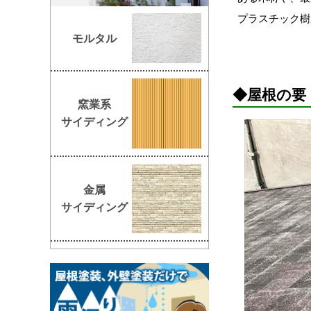
プラスチック樹
モルタル
◆屋根の要
窯業系
サイディング
金属
サイディング