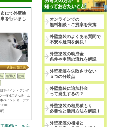
田市にて外壁塗
工事を行いまし
オンラインでの
無料相談・ご提案を実施
外壁塗装のよくある質問で
不安や疑問を解決！
外壁塗装の助成金
条件や申請の流れを解説
外壁塗装を失敗させない
５つの分岐点
装
色選び
塗料
外壁塗装に追加料金
 日本ペイント アンダ
って発生するの？
ラー弾性エクセル 上
日本ペイント オーデフ
ュSiⅢ
外壁塗装の相見積もり
必要性と活用方法を解説！
万円
外壁塗装の相場と
施工事例はこちら