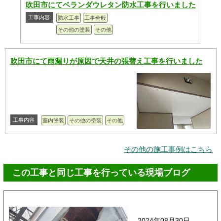
吹田市にてベランダウレタン防水工事を行いました
工事内容
防水工事
工事全般
その他の塗装
その他
吹田市にて雨漏りが原因で天井の張替え工事を行いました
工事内容
室内塗装
その他の塗装
その他
その他の施工事例はこちら
この工事と同じ工事を行っている現場ブログ
2024年08月30日