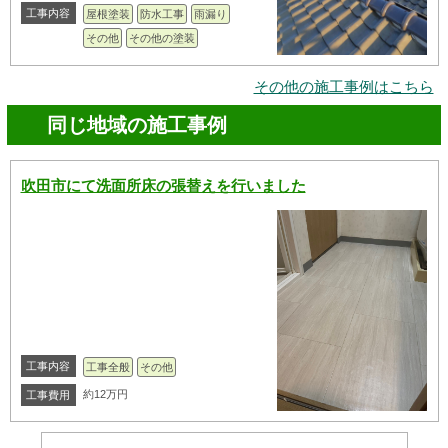
工事内容
屋根塗装
防水工事
雨漏り
その他
その他の塗装
その他の施工事例はこちら
同じ地域の施工事例
吹田市にて洗面所床の張替えを行いました
工事内容
工事全般
その他
約12万円
工事費用