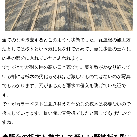
全ての瓦を撤去するとこのような状態でした。瓦屋根の施工方
法としては桟木という気に瓦を釘でとめて、更に少量の土を瓦
の谷の部分に入れていたと思われます。
ですがさすが耐久性の高い日本瓦です。築年数がかなり経って
いる割には桟木の劣化もそれほど激しいものではないのが写真
でもわかります。瓦がきちんと雨水の侵入を防げていた証で
す。
ですがカラーベストに葺き替えるためこの桟木は必要ないので
撤去していきます。長い間ご苦労様でしたと言ってあげたいで
すね。