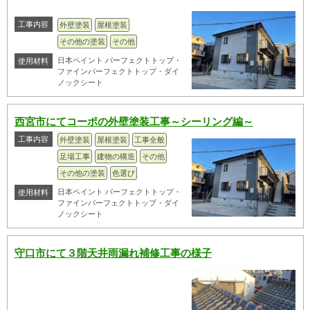
工事内容
外壁塗装
屋根塗装
その他の塗装
その他
日本ペイント パーフェクトトップ・
使用材料
ファインパーフェクトトップ・ダイ
ノックシート
西宮市にてコーポの外壁塗装工事～シーリング編～
工事内容
外壁塗装
屋根塗装
工事全般
足場工事
建物の構造
その他
その他の塗装
色選び
日本ペイント パーフェクトトップ・
使用材料
ファインパーフェクトトップ・ダイ
ノックシート
守口市にて３階天井雨漏れ補修工事の様子