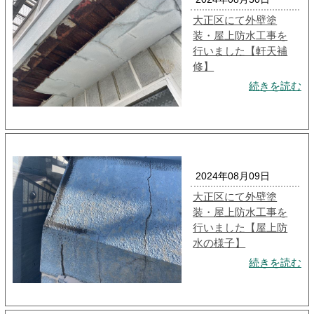
大正区にて外壁塗
装・屋上防水工事を
行いました【軒天補
修】
続きを読む
2024年08月09日
大正区にて外壁塗
装・屋上防水工事を
行いました【屋上防
水の様子】
続きを読む