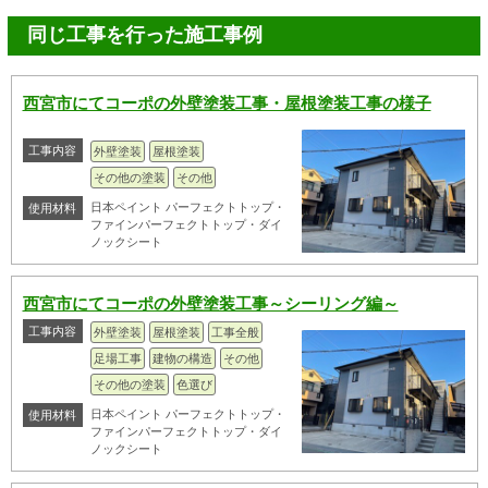
同じ工事を行った施工事例
西宮市にてコーポの外壁塗装工事・屋根塗装工事の様子
工事内容
外壁塗装
屋根塗装
その他の塗装
その他
日本ペイント パーフェクトトップ・
使用材料
ファインパーフェクトトップ・ダイ
ノックシート
西宮市にてコーポの外壁塗装工事～シーリング編～
工事内容
外壁塗装
屋根塗装
工事全般
足場工事
建物の構造
その他
その他の塗装
色選び
日本ペイント パーフェクトトップ・
使用材料
ファインパーフェクトトップ・ダイ
ノックシート