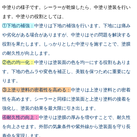
中塗りの様子です。シーラーが乾燥したら、中塗り塗装を行い
ます。中塗りの役割としては、
①下地の補強：
中塗りは下地の補強を行います。下地には痛み
や劣化がある場合がありますが、中塗りはその問題を解決する
役割を果たします。しっかりとした中塗りを施すことで、塗膜
の耐久性が向上します。
②色の均一化：
中塗りは塗装面の色を均一にする役割もありま
す。下地の色ムラや変色を補正し、美観を保つために重要にな
ります。
③上塗り塗料の密着性を高める：
中塗りは上塗り塗料との密着
性を高めます。シーラーと同様に塗装面と上塗り塗料の接着を
強化し、塗装の効果を最大限に引き出します。
④耐久性の向上：
中塗りは塗膜の厚みを増やすことで、耐久性
を向上させます。外部の気象条件や紫外線から塗装面を守り長
寿命を実現します
。