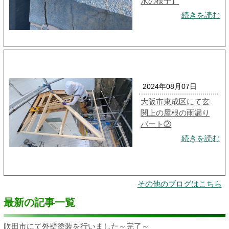
水の様子】
続きを読む
2024年08月07日
大阪市東成区にて玄
関上の屋根の雨漏り
パート②
続きを読む
その他のブログはこちら
最新の記事一覧
吹田市にて外壁塗装を行いました～完了～