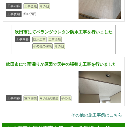
工事内容
工事全般
その他
約12万円
工事費用
吹田市にてベランダウレタン防水工事を行いました
工事内容
防水工事
工事全般
その他の塗装
その他
吹田市にて雨漏りが原因で天井の張替え工事を行いました
工事内容
室内塗装
その他の塗装
その他
その他の施工事例はこちら