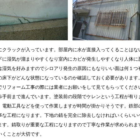
にクラックが入っています。部屋内に水が直接入ってくることはな
下に湿気が溜まりやすくなり室内にカビが発生しやすくなり人体に
は湿気を好みますのでシロアリ発生の原因にもなりいい面は何１つ
の床下がどんな状態になっているのか確認しておく必要があります
でリフォーム工事の際には業者にお願いをして見てもらってくださ
歩手前まで進んでいます。塗装前の段階でケレンという工程が有り
。電動工具などを使って作業しますが時間が掛かりそうです。鉄部
事な工程になります。下地の錆を完全に除去しなければいくらいい
ます。錆取りが重要な工程になりますので丁寧な作業が求められま
いくことが大切です。