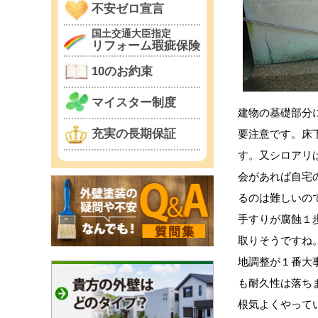
不安ゼロ宣言
国土交通大臣指定
リフォーム瑕疵保険
10のお約束
マイスター制度
建物の基礎部分
充実の長期保証
要注意です。床
す。又シロアリ
会があれば自宅
るのは難しいの
手すりが腐蝕１
取りそうですね
地調整が１番大
も耐久性は落ち
根気よくやって