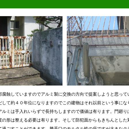
部腐蝕していますのでアルミ製に交換の方向で提案しようと思って
だして約４０年位になりますのでこの建物はそれ以前という事にな
アルミは手入れいらずで長持ちしますので価値は有ります。門廻り
度の形は整える必要は有ります。そして防犯面からもきちんとした
て過ごすことができます。勝手口のモルタル性の庇ですが大きなク