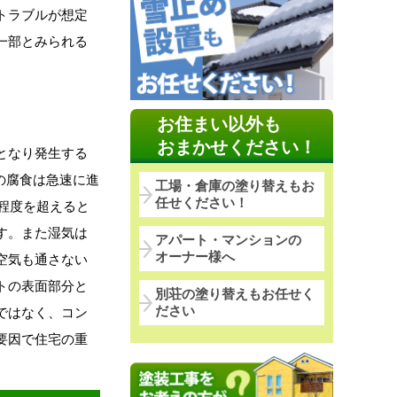
トラブルが想定
一部とみられる
お住まい以外も
おまかせください！
となり発生する
材の腐食は急速に進
工場・倉庫の塗り替えもお
任せください！
％程度を超えると
す。また湿気は
アパート・マンションの
オーナー様へ
空気も通さない
トの表面部分と
別荘の塗り替えもお任せく
ださい
ではなく、コン
要因で住宅の重