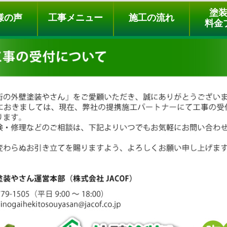
ュー
施工の流れ
会社概要
料金プラン
無料点検
塗
様の声
工事メニュー
施工の流れ
料金