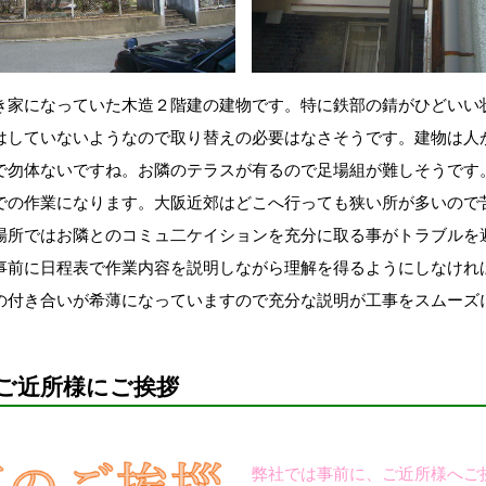
き家になっていた木造２階建の建物です。特に鉄部の錆がひどいい
はしていないようなので取り替えの必要はなさそうです。建物は人
で勿体ないですね。お隣のテラスが有るので足場組が難しそうです
での作業になります。大阪近郊はどこへ行っても狭い所が多いので
場所ではお隣とのコミュ二ケイションを充分に取る事がトラブルを
事前に日程表で作業内容を説明しながら理解を得るようにしなけれ
の付き合いが希薄になっていますので充分な説明が工事をスムーズ
ご近所様にご挨拶
弊社では事前に、ご近所様へご