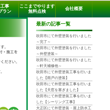
メールでのご相談
電話でのご相談
[9時～18時まで受付中]
装工事
ここまでやります
会社概要
phone
プラン
無料点検
最新の記事一覧
吹田市にて外壁塗装を行いました
～完了～
吹田市にて外壁塗装を行いました
～外壁塗装～
吹田市にて外壁塗装を行いました
～軒天補修他～
吹田市にて外壁塗装工事を行いま
した【雨戸の塗装】
吹田市にて外壁塗装工事を行いま
した【天窓を塞ぎました】
吹田市にて外壁塗装工事を行いま
した【シーリング工事】
大正区にて外壁塗装・屋上防水工