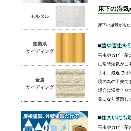
床下の湿気
モルタル
床下の湿気がもた
窯業系
■菌や害虫を
サイディング
害虫やカビ・菌
に常時湿気がこ
ます。最近では
金属
境の為の工夫で
サイディング
場合は湿度７０
発になり繁殖し
■住まいにも
害虫やカビ・菌