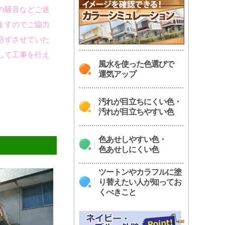
の騒音などご迷
ますのでご協力
必ずさせていた
して工事を行え
風水を使った色選びで
運気アップ
汚れが目立ちにくい色・
汚れが目立ちやすい色
色あせしやすい色・
色あせしにくい色
ツートンやカラフルに塗
り替えたい人が知ってお
くべきこと