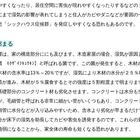
やすくなったり、居住空間に害虫が現れやすくなったりするなどの
にまで湿気の影響が表れてしまうと住人がカビやダニなどが要因の
患「シックハウス症候群」を発症しやすくなる恐れもあるのです。
縮まる
響は、家の構造部分ににも及びます。木造家屋の場合、湿気が原因
 ﾓｸｻﾞｲﾌｷｭｳｷﾝ】と呼ばれる菌です。この菌が発生すると、木
木材の含水率は13％～20％ですが、湿気により木材の水分が２５
殖が進み、木材が５％腐食するとその強度は５割程度まで弱まりま
基礎部分のコンクリート材も劣化させます。コンクリートは水分も
が、毛細管と呼ばれる非常に細かい管がいくつもあり、コンクリー
細管に水分などが入り込みやすいため、含水より劣化が早まるだけ
分が床下の湿気を助長してカビや害虫を誘発するのです。これらの
脆弱になることから、家全体の寿命も短くなる恐れがあります。