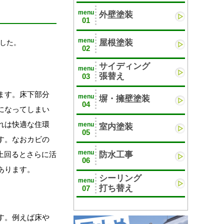
menu
外壁塗装
01
menu
屋根塗装
した。
02
サイディング
menu
張替え
03
ます。床下部分
menu
塀・擁壁塗装
04
になってしまい
れは快適な住環
menu
室内塗装
05
す。なおカビの
menu
上回るとさらに活
防水工事
06
あります。
シーリング
menu
打ち替え
07
す。例えば床や