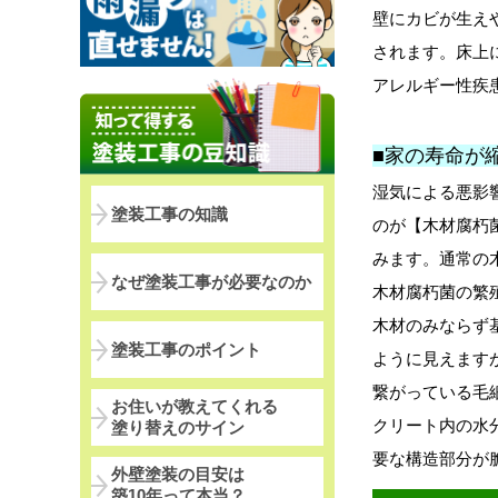
壁にカビが生え
されます。床上
アレルギー性疾
■家の寿命が
湿気による悪影
塗装工事の知識
のが【木材腐朽菌
みます。通常の
なぜ塗装工事が必要なのか
木材腐朽菌の繁
木材のみならず
塗装工事のポイント
ように見えます
繋がっている毛
お住いが教えてくれる
クリート内の水
塗り替えのサイン
要な構造部分が
外壁塗装の目安は
築10年って本当？