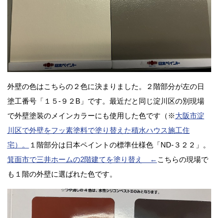
外壁の色はこちらの２色に決まりました。２階部分が左の日
塗工番号「１５-９２B」です。最近だと同じ淀川区の別現場
で外壁塗装のメインカラーにも使用した色です（※
大阪市淀
川区で外壁をフッ素塗料で塗り替えた積水ハウス施工住
宅）。
１階部分は日本ペイントの標準仕様色「ND-３２２」。
箕面市で三井ホームの2階建てを塗り替え ←
こちらの現場で
も１階の外壁に選ばれた色です。