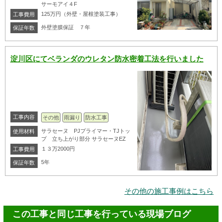
サーモアイ４F
125万円（外壁・屋根塗装工事）
工事費用
外壁塗膜保証 ７年
保証年数
淀川区にてベランダのウレタン防水密着工法を行いました
工事内容
その他
雨漏り
防水工事
サラセーヌ PJプライマー・TJトッ
使用材料
プ 立ち上がり部分 サラセーヌEZ
１３万2000円
工事費用
5年
保証年数
その他の施工事例はこちら
この工事と同じ工事を行っている現場ブログ