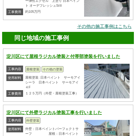
ー弾性エクセル 上塗り 日本ペイン
ト オーデフレッシュSiⅢ
約105万円
工事費用
その他の施工事例はこちら
同じ地域の施工事例
淀川区にて屋根ラジカル塗装と付帯部塗装を行いました
工事内容
屋根塗装
その他の塗装
屋根塗装 :日本ペイント サーモアイ
使用材料
シーラ 日本ペイント サーモアイ
４F
１２５万円（外壁・屋根塗装工事）
工事費用
淀川区にて外壁ラジカル塗装工事を行いました
工事内容
外壁塗装
外壁：日本ペイントパーフェクトサ
使用材料
ーフ 屋根：日本ペイント