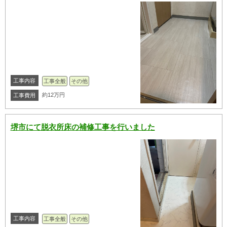
工事内容
工事全般
その他
約12万円
工事費用
堺市にて脱衣所床の補修工事を行いました
工事内容
工事全般
その他