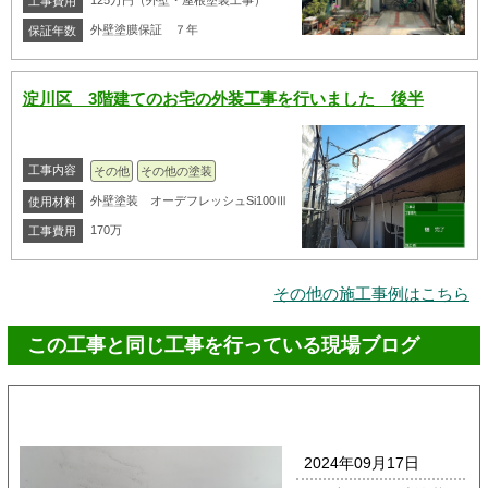
125万円（外壁・屋根塗装工事）
工事費用
外壁塗膜保証 ７年
保証年数
淀川区 3階建てのお宅の外装工事を行いました 後半
工事内容
その他
その他の塗装
外壁塗装 オーデフレッシュSi100Ⅲ
使用材料
170万
工事費用
その他の施工事例はこちら
この工事と同じ工事を行っている現場ブログ
2024年09月17日