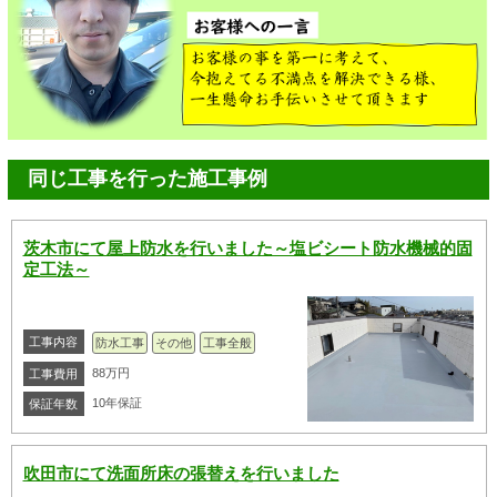
同じ工事を行った施工事例
茨木市にて屋上防水を行いました～塩ビシート防水機械的固
定工法～
工事内容
防水工事
その他
工事全般
88万円
工事費用
10年保証
保証年数
吹田市にて洗面所床の張替えを行いました