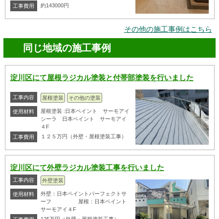
約143000円
工事費用
その他の施工事例はこちら
同じ地域の施工事例
淀川区にて屋根ラジカル塗装と付帯部塗装を行いました
工事内容
屋根塗装
その他の塗装
屋根塗装 :日本ペイント サーモアイ
使用材料
シーラ 日本ペイント サーモアイ
４F
１２５万円（外壁・屋根塗装工事）
工事費用
淀川区にて外壁ラジカル塗装工事を行いました
工事内容
外壁塗装
外壁：日本ペイントパーフェクトサ
使用材料
ーフ 屋根：日本ペイント
サーモアイ４F