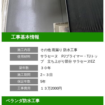
工事基本情報
その他
雨漏り
防水工事
施工内容
サラセーヌ PJプライマー・TJトッ
使用材料
プ 立ち上がり部分 サラセーヌEZ
３０年
築年数
2～３日
施工期間
5年
保証年数
１３万2000円
工事費用
ベランダ防水工事